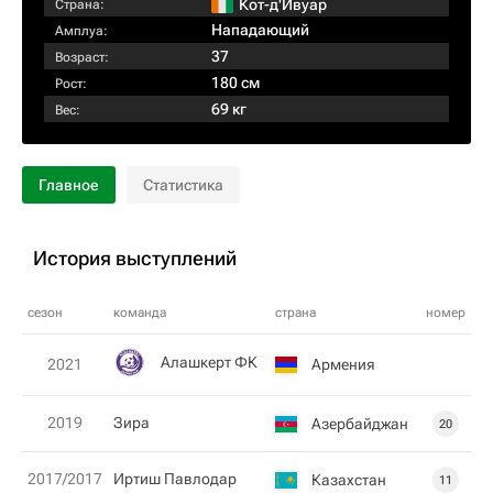
Кот-д'Ивуар
Страна:
Нападающий
Амплуа:
37
Возраст:
180 см
Рост:
69 кг
Вес:
Главное
Статистика
История выступлений
сезон
команда
страна
номер
Алашкерт ФК
Армения
2021
2019
Зира
Азербайджан
20
2017/2017
Иртиш Павлодар
Казахстан
11