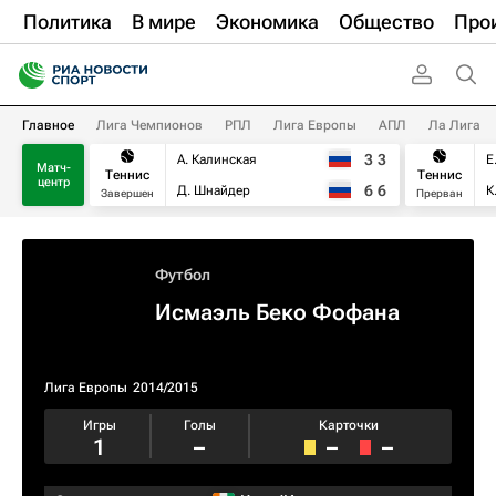
Политика
В мире
Экономика
Общество
Про
Главное
Лига Чемпионов
РПЛ
Лига Европы
АПЛ
Ла Лига
3
3
А. Калинская
Е
Матч-
Теннис
Теннис
центр
6
6
Д. Шнайдер
К
Завершен
Прерван
Футбол
Исмаэль Беко Фофана
Лига Европы
2014/2015
Игры
Голы
Карточки
1
–
–
–