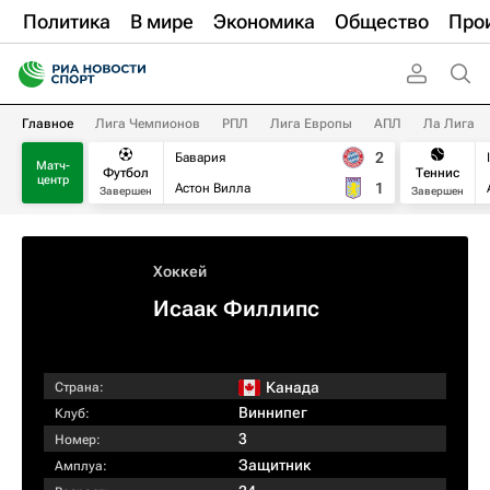
Политика
В мире
Экономика
Общество
Про
Главное
Лига Чемпионов
РПЛ
Лига Европы
АПЛ
Ла Лига
2
Бавария
Матч-
Футбол
Теннис
центр
1
Астон Вилла
Завершен
Завершен
Хоккей
Исаак Филлипс
Канада
Страна:
Виннипег
Клуб:
3
Номер:
Защитник
Амплуа: