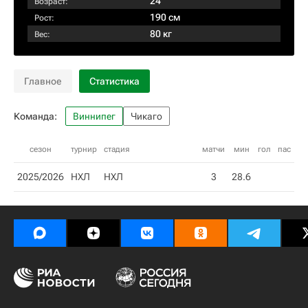
24
Возраст:
190 см
Рост:
80 кг
Вес:
Главное
Статистика
Команда:
Виннипег
Чикаго
сезон
турнир
стадия
матчи
мин
гол
пас
2025/2026
НХЛ
НХЛ
3
28.6