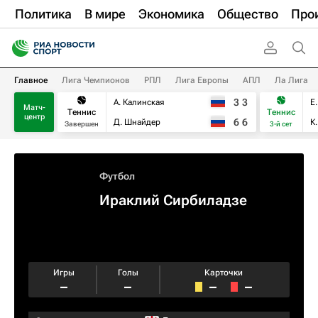
Политика
В мире
Экономика
Общество
Про
Главное
Лига Чемпионов
РПЛ
Лига Европы
АПЛ
Ла Лига
3
3
А. Калинская
Е
Матч-
Теннис
Теннис
центр
6
6
Д. Шнайдер
К
Завершен
3-й сет
Футбол
Ираклий Сирбиладзе
Игры
Голы
Карточки
–
–
–
–