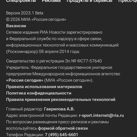
Спецпроекты
Реклама
Продукты и сервисы
Пресс-ц
Версия 2023.1 Beta
© 2026 МИА «Россия сегодня»
Вакансии
Сетевое издание РИА Новости зарегистрировано
в Федеральной службе по надзору в сфере связи,
информационных технологий и массовых коммуникаций
(Роскомнадзор) 08 апреля 2014 года.
Свидетельство о регистрации Эл № ФС77-57640
Учредитель: Федеральное государственное унитарное
предприятие Международное информационное агентство
«Россия сегодня»
(МИА «Россия сегодня»).
Правила использования материалов
Политика конфиденциальности
Правила применения рекомендательных технологий
Главный редактор:
Гаврилова А.В.
Адрес электронной почты Редакции:
r-sport.internet@ria.ru
По вопросам размещения пресс-релизов и рекламы
воспользуйтесь
формой обратной связи
Телефон Редакции:
7 (495) 645-6601