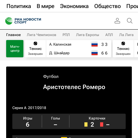
Политика
В мире
Экономика
Общество
Про
Главное
Лига Чемпионов
РПЛ
Лига Европы
АПЛ
Ла Лига
3
3
А. Калинская
Матч-
Теннис
Теннис
центр
6
6
Д. Шнайдер
Завершен
Завершен
Футбол
Аристотелес Ромеро
Серия А
2017/2018
Игры
Голы
Карточки
6
–
2
–