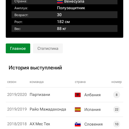
Венесуэла
Страна:
Полузащитник
Амплуа:
30
Возраст:
182 см
Рост:
88 кг
Вес:
Главное
Статистика
История выступлений
сезон
команда
страна
номер
2019/2020
Партизани
Албания
8
2019/2019
Райо Мажадахонда
Испания
22
2018/2018
АХ Мес Тех
Словения
10