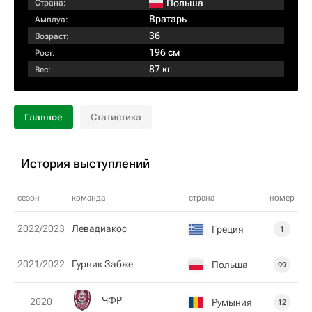
Польша
Страна:
Вратарь
Амплуа:
36
Возраст:
196 см
Рост:
87 кг
Вес:
Главное
Статистика
История выступлений
сезон
команда
страна
номер
2022/2023
Левадиакос
Греция
1
2021/2022
Гурник Забже
Польша
99
ЧФР
2020
Румыния
12