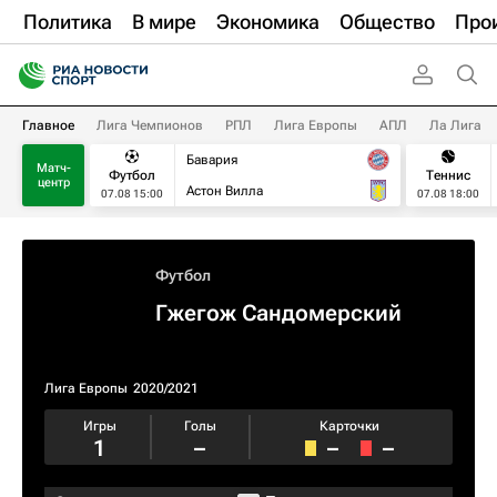
Политика
В мире
Экономика
Общество
Про
Главное
Лига Чемпионов
РПЛ
Лига Европы
АПЛ
Ла Лига
Бавария
Матч-
Футбол
Теннис
центр
Астон Вилла
07.08 15:00
07.08 18:00
Футбол
Гжегож Сандомерский
Лига Европы
2020/2021
Игры
Голы
Карточки
1
–
–
–