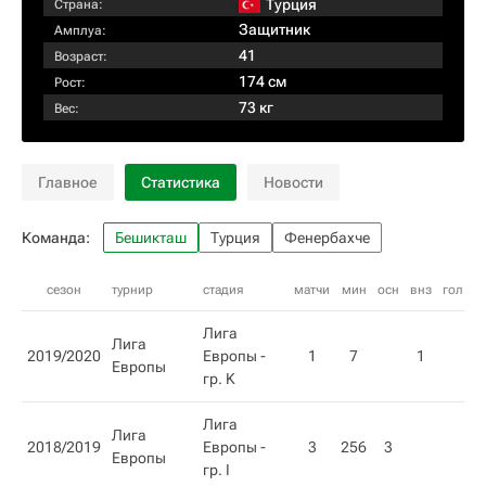
Турция
Страна:
Защитник
Амплуа:
41
Возраст:
174 см
Рост:
73 кг
Вес:
Главное
Статистика
Новости
Команда:
Бешикташ
Турция
Фенербахче
сезон
турнир
стадия
матчи
мин
осн
внз
гол
п
Лига
Лига
2019/2020
Европы -
1
7
1
Европы
гр. K
Лига
Лига
2018/2019
Европы -
3
256
3
Европы
гр. I