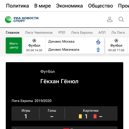
Политика
В мире
Экономика
Общество
Про
Главное
Лига Чемпионов
РПЛ
Лига Европы
АПЛ
Ла Лига
Динамо Москва
Матч-
Футбол
Футбол
центр
Динамо Махачкала
09.08 14:30
09.08 17:00
Футбол
Гёкхан Гёнюл
Лига Европы
2019/2020
Игры
Голы
Карточки
1
–
1
–