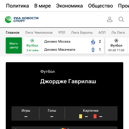
Политика
В мире
Экономика
Общество
Про
Главное
Лига Чемпионов
РПЛ
Лига Европы
АПЛ
Ла Лига
2
Динамо Москва
Матч-
Футбол
Футбол
центр
1
Динамо Махачкала
2-й тайм
09.08 17:00
Футбол
Джордже Гаврилаш
Игры
Голы
Карточки
–
–
–
–