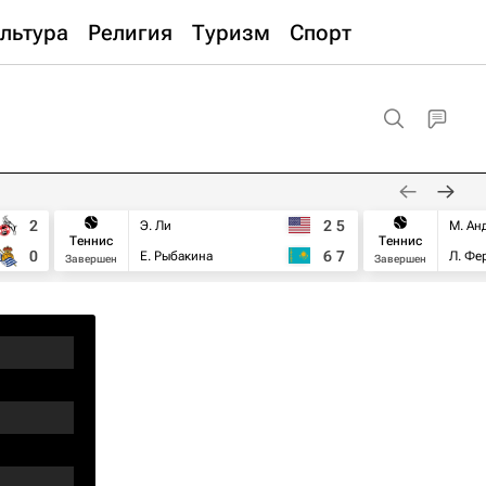
льтура
Религия
Туризм
Спорт
2
2
5
Э. Ли
М. Ан
Теннис
Теннис
0
6
7
Е. Рыбакина
Л. Фе
Завершен
Завершен