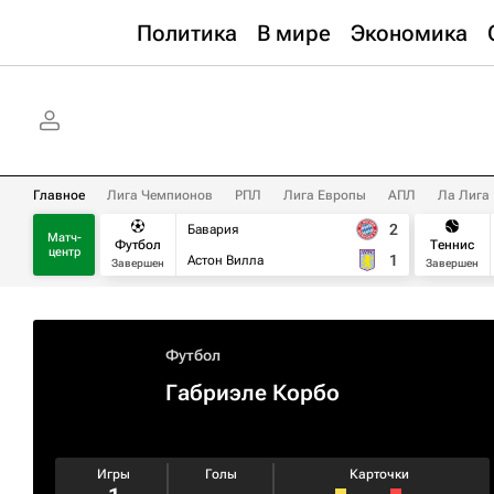
Политика
В мире
Экономика
Главное
Лига Чемпионов
РПЛ
Лига Европы
АПЛ
Ла Лига
2
Бавария
Матч-
Футбол
Теннис
центр
1
Астон Вилла
Завершен
Завершен
Футбол
Габриэле Корбо
Игры
Голы
Карточки