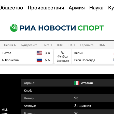
Общество
Происшествия
Армия
Наука
Ку
Серия А
Бундеслига
Лига 1
КХЛ
НХЛ
Евролига
НБА
3
4
I. Jovic
Кельн
Футбол
6
6
А. Корнеева
Реал Сосьедад
Завершен
Италия
Страна:
Клуб:
95
Номер:
Защитник
Амплуа:
MLS
26
Возраст: