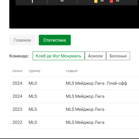
1
–
–
–
Главное
Статистика
Команда:
Клеб де Фут Монреаль
Асколи
Болонья
сезон
турнир
стадия
2024
MLS
MLS Мейджор Лига. Плей-офф
2024
MLS
MLS Мейджор Лига
2023
MLS
MLS Мейджор Лига
2022
MLS
MLS Мейджор Лига