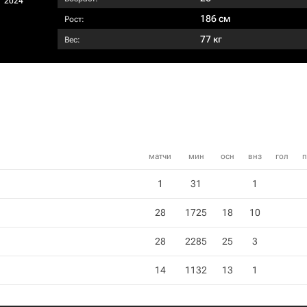
2024
186 см
Рост:
77 кг
Вес:
матчи
мин
осн
внз
гол
п
1
31
1
28
1725
18
10
28
2285
25
3
14
1132
13
1