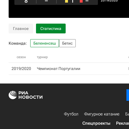
8
–
1
–
2019/2020
Главное
Статистика
Команда:
Белененсеш
Бетис
сезон
турнир
2019/2020
Чемпионат Португалии
Футбол
Фигурное катание
Б
Спецпроекты
Рекла