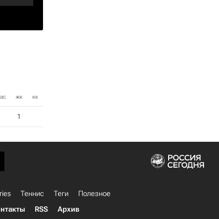
ас
жк
кк
1
ries
Теннис
Теги
Полезное
нтакты
RSS
Архив