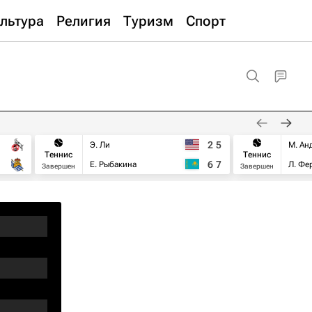
льтура
Религия
Туризм
Спорт
2
5
Э. Ли
М. Ан
Теннис
Теннис
6
7
Е. Рыбакина
Л. Фе
Завершен
Завершен