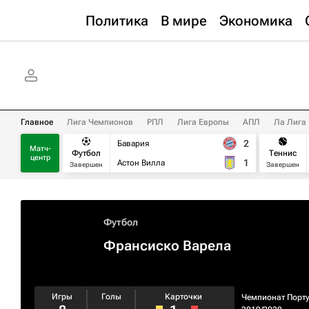
Политика
В мире
Экономика
Главное
Лига Чемпионов
РПЛ
Лига Европы
АПЛ
Ла Лига
2
Бавария
Матч-
Футбол
Теннис
центр
1
Астон Вилла
Завершен
Завершен
Футбол
Франсиско Варела
Игры
Голы
Карточки
Чемпионат Порт