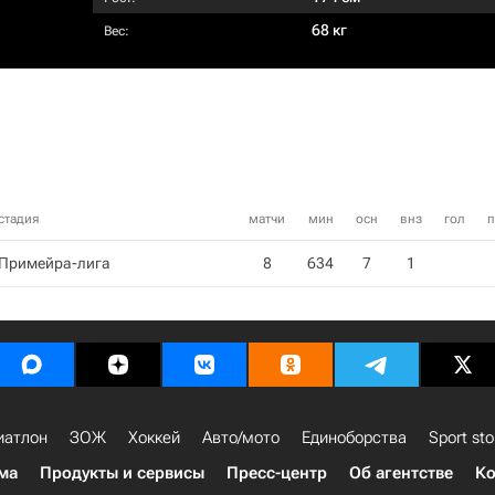
68 кг
Вес:
стадия
матчи
мин
осн
внз
гол
п
Примейра-лига
8
634
7
1
иатлон
ЗОЖ
Хоккей
Авто/мото
Единоборства
Sport sto
ма
Продукты и сервисы
Пресс-центр
Об агентстве
Ко