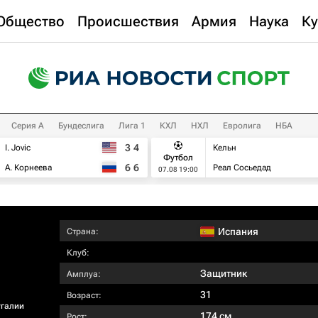
Общество
Происшествия
Армия
Наука
Ку
Серия А
Бундеслига
Лига 1
КХЛ
НХЛ
Евролига
НБА
3
4
I. Jovic
Кельн
Футбол
6
6
А. Корнеева
Реал Сосьедад
07.08 19:00
Испания
Страна:
Клуб:
Защитник
Амплуа:
31
Возраст:
угалии
174 см
Рост: