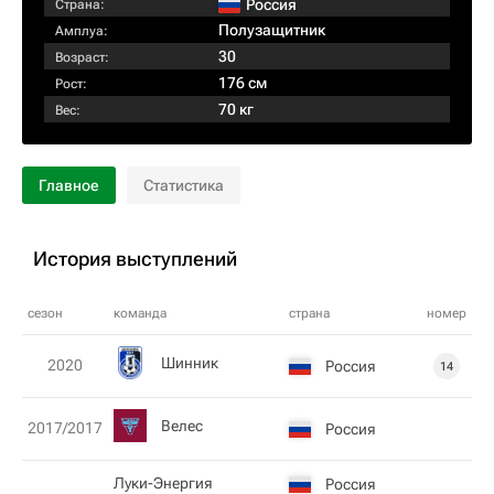
Россия
Страна:
Полузащитник
Амплуа:
30
Возраст:
176 см
Рост:
70 кг
Вес:
Главное
Статистика
История выступлений
сезон
команда
страна
номер
Шинник
2020
Россия
14
Велес
2017/2017
Россия
Луки-Энергия
Россия