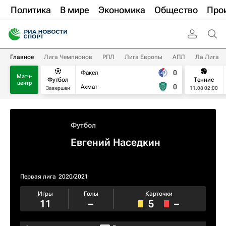
Политика
В мире
Экономика
Общество
Про
Главное
Лига Чемпионов
РПЛ
Лига Европы
АПЛ
Ла Лига
0
Факел
Матч-
Футбол
Теннис
центр
0
Ахмат
Завершен
11.08 02:00
Футбол
Евгений Наседкин
Первая лига
2020/2021
Игры
Голы
Карточки
11
–
5
–