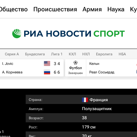
Общество
Происшествия
Армия
Наука
Ку
Серия А
Бундеслига
Лига 1
КХЛ
НХЛ
Евролига
НБА
3
4
I. Jovic
Кельн
Футбол
6
6
А. Корнеева
Реал Сосьедад
Завершен
Франция
Страна:
Полузащитник
Амплуа:
38
Возраст:
179 см
Рост:
а 1
70 кг
Вес: