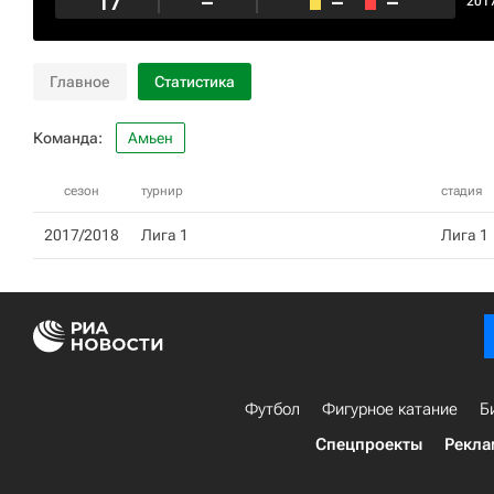
17
–
–
–
201
Главное
Статистика
Команда:
Амьен
сезон
турнир
стадия
2017/2018
Лига 1
Лига 1
Футбол
Фигурное катание
Б
Спецпроекты
Рекла