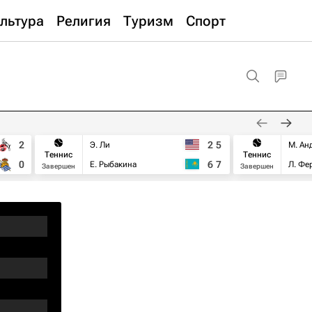
льтура
Религия
Туризм
Спорт
2
2
5
Э. Ли
М. Ан
Теннис
Теннис
0
6
7
Е. Рыбакина
Л. Фе
Завершен
Завершен