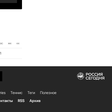
ас
жк
кк
1
ries
Теннис
Теги
Полезное
нтакты
RSS
Архив