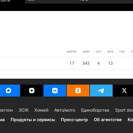
7/2018
матчи
мин
осн
внз
гол
п
17
543
4
13
иатлон
ЗОЖ
Хоккей
Авто/мото
Единоборства
Sport sto
ма
Продукты и сервисы
Пресс-центр
Об агентстве
Ко