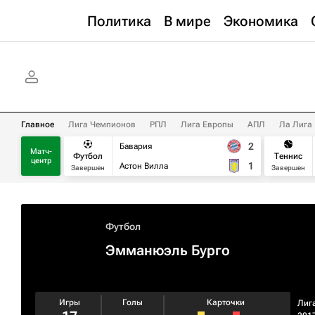
Политика
В мире
Экономика
Главное
Лига Чемпионов
РПЛ
Лига Европы
АПЛ
Ла Лига
2
Бавария
Матч-
Футбол
Теннис
центр
1
Астон Вилла
Завершен
Завершен
Футбол
Эмманюэль Бурго
Игры
Голы
Карточки
Лиг