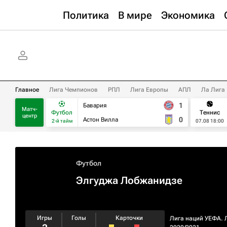
Политика
В мире
Экономика
Главное
Лига Чемпионов
РПЛ
Лига Европы
АПЛ
Ла Лига
1
Бавария
Матч-
Футбол
Теннис
центр
0
Астон Вилла
2-й тайм
07.08 18:00
Футбол
Элгуджа Лобжанидзе
Игры
Голы
Карточки
Лига наций УЕФА. 