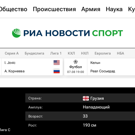
Общество
Происшествия
Армия
Наука
Ку
Серия А
Бундеслига
Лига 1
КХЛ
НХЛ
Евролига
НБА
I. Jovic
Кельн
Футбол
А. Корнеева
Реал Сосьедад
07.08 19:00
Грузия
Страна:
Нападающий
Амплуа:
33
Возраст:
193 см
Рост:
Лига C