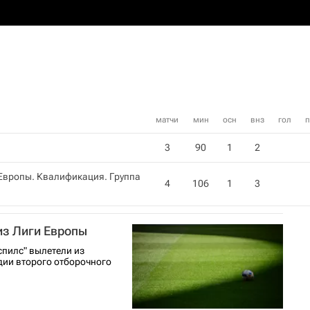
матчи
мин
осн
внз
гол
п
3
90
1
2
Европы. Квалификация. Группа
4
106
1
3
из Лиги Европы
спилс" вылетели из
дии второго отборочного