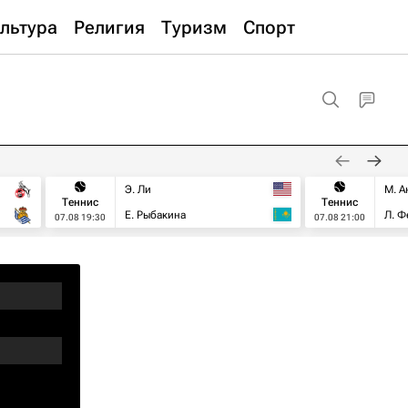
льтура
Религия
Туризм
Спорт
Э. Ли
М. А
Теннис
Теннис
Е. Рыбакина
Л. Ф
07.08 19:30
07.08 21:00