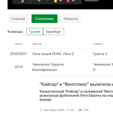
3
–
–
–
2020/2021
Главное
Статистика
Новости
Команда:
Грузия
Оренбург
сезон
турнир
стадия
2020/2021
Лига наций УЕФА. Лига C
Группа 2
Чемпионат Европы.
Чемпионат 
2019
Квалификация​
D
"Кайсар" и "Вентспилс" вылетели 
Казахстанский "Кайсар" и латвийский "Вент
розыгрыша футбольной Лиги Европы на ста
раунда.
17 сентября 2020, 17:42
139