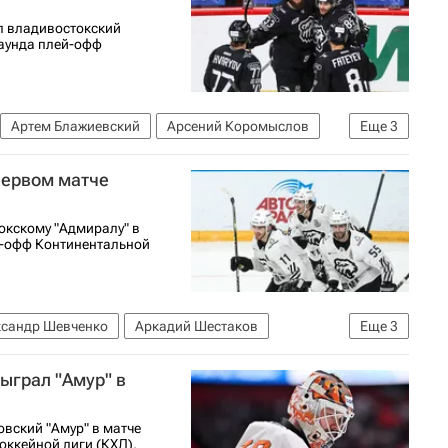
л владивостокский
раунда плей-офф
Артем Блажиевский
Арсений Коромыслов
Еще
3
первом матче
окскому "Адмиралу" в
й-офф Континентальной
ксандр Шевченко
Аркадий Шестаков
Еще
3
ыграл "Амур" в
вский "Амур" в матче
оккейной лиги (КХЛ).