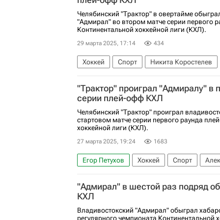
Челябинский "Трактор" в овертайме обыгра
"Адмирал" во втором матче серии первого 
Континентальной хоккейной лиги (КХЛ).
29 марта 2025, 17:14
434
Хоккей
Спорт
Никита Коростелев
Трактор
Адмирал
КХЛ 2025-2026
"Трактор" проиграл "Адмиралу" в 
серии плей-офф КХЛ
Челябинский "Трактор" проиграл владивост
стартовом матче серии первого раунда пле
хоккейной лиги (КХЛ).
27 марта 2025, 19:24
1683
Егор Петухов
Хоккей
Спорт
Але
Трактор
Адмирал
КХЛ 2025-2026
"Адмирал" в шестой раз подряд об
КХЛ
Владивостокский "Адмирал" обыграл хабаро
регулярного чемпионата Континентальной х