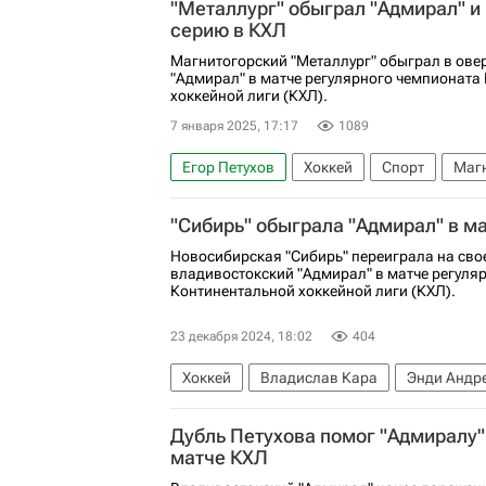
"Металлург" обыграл "Адмирал" и
серию в КХЛ
Магнитогорский "Металлург" обыграл в ове
"Адмирал" в матче регулярного чемпионата
хоккейной лиги (КХЛ).
7 января 2025, 17:17
1089
Егор Петухов
Хоккей
Спорт
Маг
Даниил Вовченко
Адмирал
Тракто
"Сибирь" обыграла "Адмирал" в м
Новосибирская "Сибирь" переиграла на сво
владивостокский "Адмирал" в матче регуля
Континентальной хоккейной лиги (КХЛ).
23 декабря 2024, 18:02
404
Хоккей
Владислав Кара
Энди Андр
КХЛ 2025-2026
Дубль Петухова помог "Адмиралу"
матче КХЛ