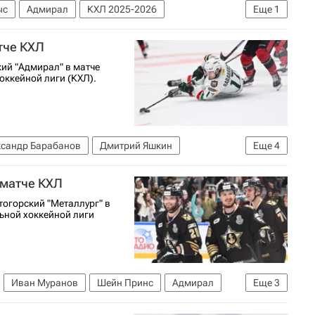
ыс
Адмирал
КХЛ 2025-2026
Еще
1
тче КХЛ
кий "Адмирал" в матче
оккейной лиги (КХЛ).
ксандр Барабанов
Дмитрий Яшкин
Еще
4
КХЛ 2025-2026
 матче КХЛ
огорский "Металлург" в
ьной хоккейной лиги
Иван Муранов
Шейн Принс
Адмирал
Еще
3
КХЛ 2025-2026