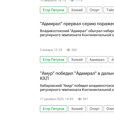
10 февраля, 18:13
1715
Егор Петухов
Хоккей
Спорт
Тэйл
КХЛ 2025-2026
"Адмирал" прервал серию пораже
Владивостокский "Адмирал" обыграл хабаро
регулярного чемпионата Континентальной х
3 января, 12:33
260
Егор Петухов
Хоккей
Адмирал
А
КХЛ 2025-2026
"Амур" победил "Адмирал" в даль
КХЛ
Хабаровский "Амур" победил владивостокск
регулярного чемпионата Континентальной х
17 декабря 2025, 14:49
281
Егор Петухов
Хоккей
Спорт
Олег