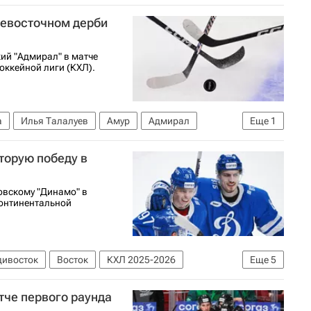
невосточном дерби
ий "Адмирал" в матче
оккейной лиги (КХЛ).
а
Илья Талалуев
Амур
Адмирал
Еще
1
торую победу в
овскому "Динамо" в
онтинентальной
дивосток
Восток
КХЛ 2025-2026
Еще
5
намо (Москва)
ЦСКА
Макс Комтуа
тче первого раунда