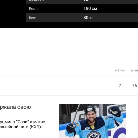
180 см
Рост:
80 кг
Вес:
матчи
мин
7
76
ержала свою
ромила "Сочи" в матче
оккейной лиги (КХЛ).