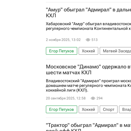
КХЛ 2025-2026
"Амур" обыграл "Адмирал" в даль
КХЛ
Хабаровский "Амур" обыграл владивостокск
регулярного чемпионата Континентальной х
2 ноября 2025, 13:02
513
Егор Петухов
Хоккей
Матвей Засед
КХЛ 2025-2026
Московское "Динамо" одержало в
шести матчах КХЛ
Владивостокский "Адмирал" проиграл моск
домашнем матче регулярного чемпионата К
хоккейной лиги (КХЛ).
20 сентября 2025, 12:58
294
Егор Петухов
Хоккей
Спорт
Вла
Адмирал
Аркадий Шестаков
ХК Ди
"Трактор" обыграл "Адмирал" в ма
плей-офф КХЛ