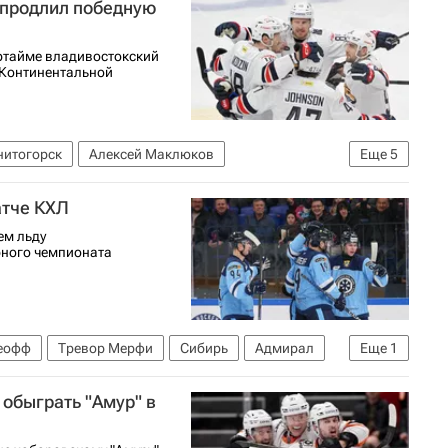
 продлил победную
ртайме владивостокский
 Континентальной
нитогорск
Алексей Маклюков
Еще
5
р
КХЛ 2025-2026
Металлург (Магнитогорск)
атче КХЛ
ем льду
рного чемпионата
еофф
Тревор Мерфи
Сибирь
Адмирал
Еще
1
 обыграть "Амур" в