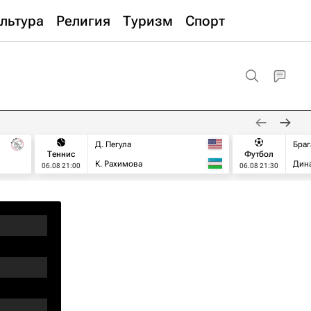
льтура
Религия
Туризм
Спорт
Д. Пегула
Браг
Теннис
Футбол
К. Рахимова
Дин
06.08 21:00
06.08 21:30