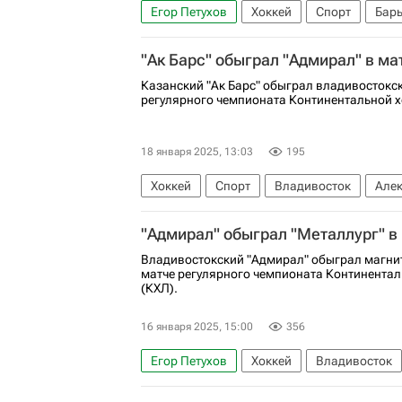
Егор Петухов
Хоккей
Спорт
Бар
Дамир Жафяров
"Ак Барс" обыграл "Адмирал" в ма
Казанский "Ак Барс" обыграл владивостокс
регулярного чемпионата Континентальной х
18 января 2025, 13:03
195
Хоккей
Спорт
Владивосток
Але
Семен Кошелев
Адмирал
Ак Барс
"Адмирал" обыграл "Металлург" в
Владивостокский "Адмирал" обыграл магнит
матче регулярного чемпионата Континентал
(КХЛ).
16 января 2025, 15:00
356
Егор Петухов
Хоккей
Владивосток
Ак Барс
Металлург (Магнитогорск)