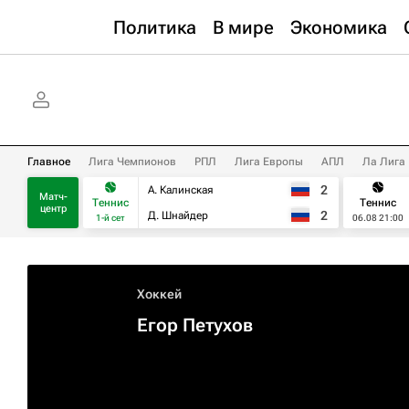
Политика
В мире
Экономика
Главное
Лига Чемпионов
РПЛ
Лига Европы
АПЛ
Ла Лига
2
А. Калинская
Матч-
Теннис
Теннис
центр
2
Д. Шнайдер
1-й сет
06.08 21:00
Хоккей
Егор Петухов