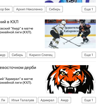
ор Бек
Архип Неколенко
Сибирь
Еще
1
ний в КХЛ
вский "Амур" в матче
оккейной лиги (КХЛ).
мур
Сибирь
Кирилл Слепец
Еще
1
невосточном дерби
ий "Адмирал" в матче
оккейной лиги (КХЛ).
 Ли
Илья Талалуев
Адмирал
Амур
Еще
1