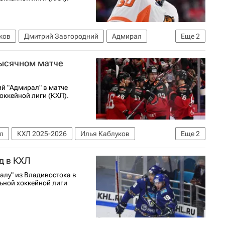
ков
Дмитрий Завгородний
Адмирал
Еще
2
тысячном матче
й "Адмирал" в матче
оккейной лиги (КХЛ).
л
КХЛ 2025-2026
Илья Каблуков
Еще
2
ов
д в КХЛ
алу" из Владивостока в
ьной хоккейной лиги