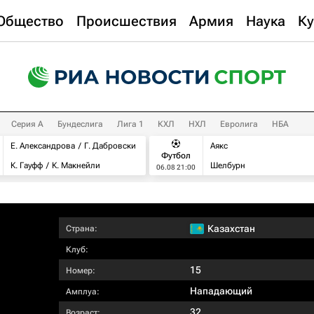
Общество
Происшествия
Армия
Наука
Ку
Серия А
Бундеслига
Лига 1
КХЛ
НХЛ
Евролига
НБА
Е. Александрова
Г. Дабровски
Аякс
Футбол
К. Гауфф
К. Макнейли
Шелбурн
06.08 21:00
Казахстан
Страна:
Клуб:
15
Номер:
Нападающий
Амплуа:
32
Возраст: