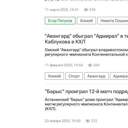
11 марта 2025, 14:51
276
Егор Петухов
Хоккей
Никита Сошни
Амур
КХЛ 2025-2026
"Авангард" обыграл "Адмирал" в 
Каблукова в КХЛ
Омский "Авангард" обыграл владивостокски
регулярного чемпионата Континентальной х
11 февраля 2025, 14:54
324
Хоккей
Спорт
Авангард
Адмира
Николай Прохоркин
Дамир Шарипзян
"Барыс" проиграл 12-й матч подря
Астанинский "Барыс" дома проиграл "Адмир
матче регулярного чемпионата Континентал
(КХЛ).
23 января 2025, 19:50
272