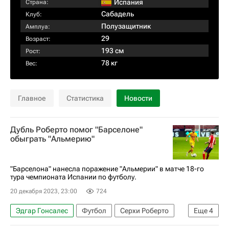
Испания
Страна:
Сабадель
Клуб:
Полузащитник
Амплуа:
29
Возраст:
193 см
Рост:
78 кг
Вес:
Главное
Статистика
Новости
Дубль Роберто помог "Барселоне"
обыграть "Альмерию"
"Барселона" нанесла поражение "Альмерии" в матче 18-го
тура чемпионата Испании по футболу.
20 декабря 2023, 23:00
724
Эдгар Гонсалес
Футбол
Серхи Роберто
Еще
4
Барселона
Альмерия