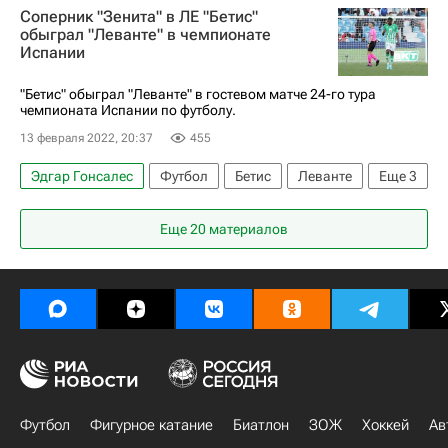
Соперник "Зенита" в ЛЕ "Бетис"
Чемпионат Испании по футболу
обыграл "Леванте" в чемпионате
Испании
Лео Баптистао
"Бетис" обыграл "Леванте" в гостевом матче 24-го тура
чемпионата Испании по футболу.
13 февраля 2022, 20:37
455
Эдгар Гонсалес
Футбол
Бетис
Леванте
Еще
3
Вильям Карвалью
Даниэль Гомес
Еще 20 материалов
Роберто Сольдадо
Футбол
Фигурное катание
Биатлон
ЗОЖ
Хоккей
Ав