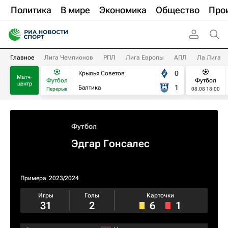
Политика
В мире
Экономика
Общество
Про
Главное
Лига Чемпионов
РПЛ
Лига Европы
АПЛ
Ла Лига
0
Крылья Советов
Матч-
Футбол
Футбол
центр
1
Балтика
Перерыв
08.08 18:00
Футбол
Эдгар Гонсалес
Примера
2023/2024
Игры
Голы
Карточки
31
2
6
1