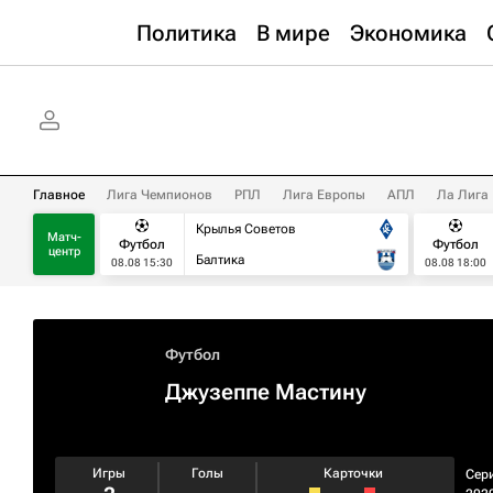
Политика
В мире
Экономика
Главное
Лига Чемпионов
РПЛ
Лига Европы
АПЛ
Ла Лига
Крылья Советов
Матч-
Футбол
Футбол
центр
Балтика
08.08 15:30
08.08 18:00
Футбол
Джузеппе Мастину
Игры
Голы
Карточки
Сер