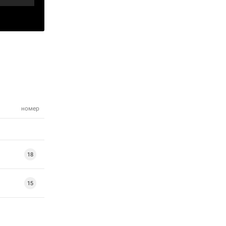
номер
18
15