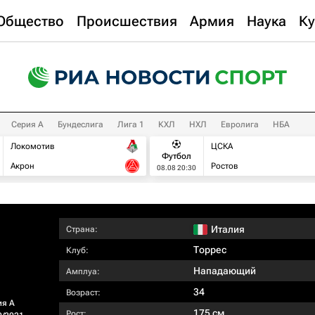
Общество
Происшествия
Армия
Наука
Ку
Серия А
Бундеслига
Лига 1
КХЛ
НХЛ
Евролига
НБА
Локомотив
ЦСКА
Футбол
Акрон
Ростов
08.08 20:30
Италия
Страна:
Торрес
Клуб:
Нападающий
Амплуа:
34
Возраст:
ия А
175 см
Рост: