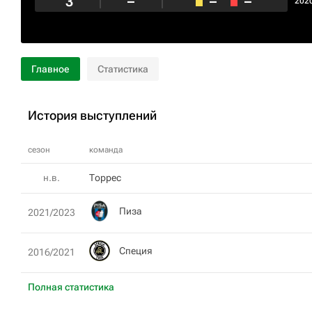
3
–
–
–
202
Главное
Статистика
История выступлений
сезон
команда
н.в.
Торрес
Пиза
2021/2023
Специя
2016/2021
Полная статистика