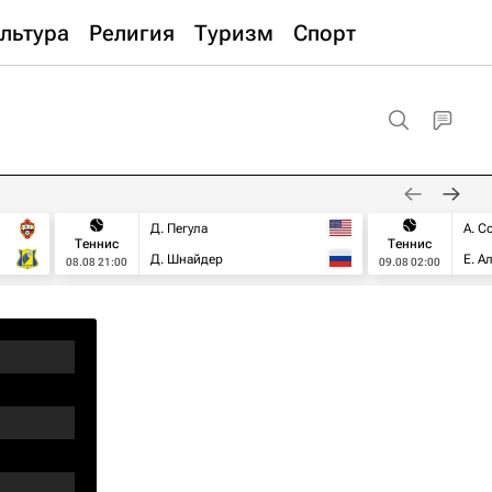
льтура
Религия
Туризм
Спорт
Д. Пегула
А. С
Теннис
Теннис
Д. Шнайдер
Е. А
08.08 21:00
09.08 02:00