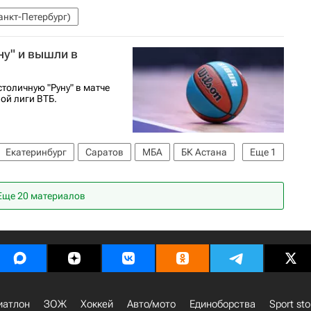
анкт-Петербург)
у" и вышли в
толичную "Руну" в матче
ой лиги ВТБ.
Екатеринбург
Саратов
МБА
БК Астана
Еще
1
Еще 20 материалов
иатлон
ЗОЖ
Хоккей
Авто/мото
Единоборства
Sport sto