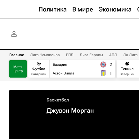
Политика
В мире
Экономика
Главное
Лига Чемпионов
РПЛ
Лига Европы
АПЛ
Ла Лига
2
Бавария
Матч-
Футбол
Теннис
центр
1
Астон Вилла
Завершен
Завершен
Баскетбол
Джувэн Морган