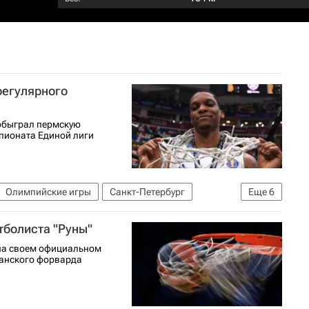
регулярного
 обыграл пермскую
мпионата Единой лиги
Олимпийские игры
Санкт-Петербург
Еще
6
Зенит
БК Астана
тболиста "Руны"
 на своем официальном
канского форварда