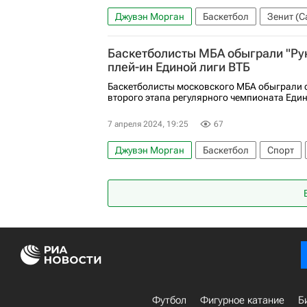
Джувэн Морган
Баскетбол
Зенит (С
Баскетболисты МБА обыграли "Рун
плей-ин Единой лиги ВТБ
Баскетболисты московского МБА обыграли с
второго этапа регулярного чемпионата Един
7 апреля 2024, 19:25
67
Джувэн Морган
Баскетбол
Спорт
Кубок России по баскетболу
Футбол
Фигурное катание
Б