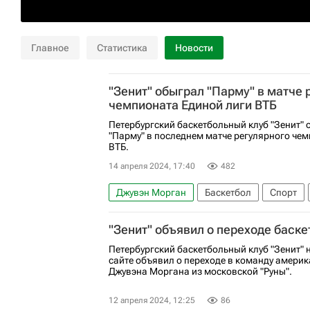
Главное
Статистика
Новости
"Зенит" обыграл "Парму" в матче 
чемпионата Единой лиги ВТБ
Петербургский баскетбольный клуб "Зенит"
"Парму" в последнем матче регулярного че
ВТБ.
14 апреля 2024, 17:40
482
Джувэн Морган
Баскетбол
Спорт
Москва
Би Джей Джонсон
Парма
"Зенит" объявил о переходе баске
Кубок России по баскетболу
Петербургский баскетбольный клуб "Зенит"
сайте объявил о переходе в команду амери
Джувэна Моргана из московской "Руны".
12 апреля 2024, 12:25
86