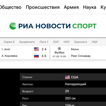
Общество
Происшествия
Армия
Наука
Ку
Серия А
Бундеслига
Лига 1
КХЛ
НХЛ
Евролига
НБА
3
4
I. Jovic
Кельн
Футбол
6
6
А. Корнеева
Реал Сосьедад
07.08 19:00
США
Страна:
Нападающий
Амплуа:
29
Возраст:
203 см
Рост:
104 кг
Вес: