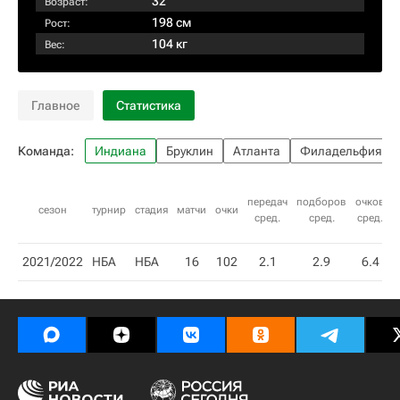
32
Возраст:
198 см
Рост:
104 кг
Вес:
Главное
Статистика
Команда:
Индиана
Бруклин
Атланта
Филадельфия
передач
подборов
очков
п
сезон
турнир
стадия
матчи
очки
сред.
сред.
сред.
2021/2022
НБА
НБА
16
102
2.1
2.9
6.4