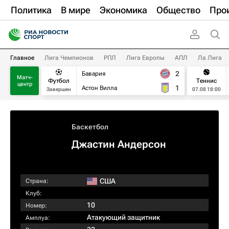
Политика
В мире
Экономика
Общество
Про
Главное
Лига Чемпионов
РПЛ
Лига Европы
АПЛ
Ла Лига
2
Бавария
Матч-
Футбол
Теннис
центр
1
Астон Вилла
Завершен
07.08 18:00
Баскетбол
Джастин Андерсон
США
Страна:
Клуб:
10
Номер:
Атакующий защитник
Амплуа: