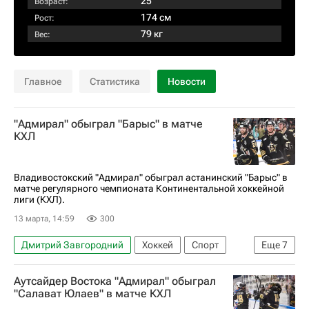
25
Возраст:
174 см
Рост:
79 кг
Вес:
Главное
Статистика
Новости
"Адмирал" обыграл "Барыс" в матче
КХЛ
Владивостокский "Адмирал" обыграл астанинский "Барыс" в
матче регулярного чемпионата Континентальной хоккейной
лиги (КХЛ).
13 марта, 14:59
300
Дмитрий Завгородний
Хоккей
Спорт
Еще
7
Владивосток
Астана
Дмитрий Тимашов
Аутсайдер Востока "Адмирал" обыграл
Вячеслав Основин
Адмирал
Барыс
"Салават Юлаев" в матче КХЛ
КХЛ 2025-2026