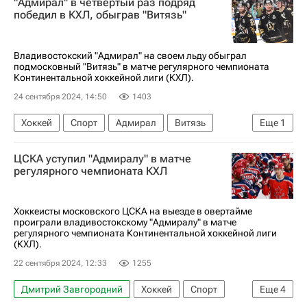
"Адмирал" в четвертый раз подряд
победил в КХЛ, обыграв "Витязь"
Владивостокский "Адмирал" на своем льду обыграл
подмосковный "Витязь" в матче регулярного чемпионата
Континентальной хоккейной лиги (КХЛ).
24 сентября 2024, 14:50
1403
Хоккей
Спорт
Адмирал
Витязь
Еще
1
КХЛ 2025-2026
ЦСКА уступил "Адмиралу" в матче
регулярного чемпионата КХЛ
Хоккеисты московского ЦСКА на выезде в овертайме
проиграли владивостокскому "Адмиралу" в матче
регулярного чемпионата Континентальной хоккейной лиги
(КХЛ).
22 сентября 2024, 12:33
1255
Дмитрий Завгородний
Хоккей
Спорт
Еще
4