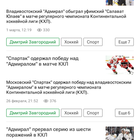
Владивостокский "Адмирал" обыграл уфимский "Салават
Юлаев" в матче регулярного чемпионата Континентальной
хоккейной лиги (КХЛ).
1 марта, 12:19
330
Дмитрий Завгородний
Хоккей
Спорт
Еще
7
Владивосток
Аркадий Шестаков
"Спартак" одержал победу над
Либор Шулак
Адмирал
Салават Юлаев
"Адмиралом" в матче КХЛ
КХЛ 2025-2026
Анонсы и трансляции матчей
Московский "Спартак" одержал победу над владивостокским
"Адмиралом" в матче регулярного чемпионата
Континентальной хоккейной лиги (КХЛ).
26 февраля, 21:52
376
Дмитрий Завгородний
Хоккей
Спорт
Еще
6
Либор Шулак
Михаил Мальцев
"Адмирал" прервал серию из шести
ХК Спартак (Москва)
Адмирал
Барыс
поражений в КХЛ