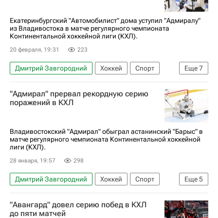
КХЛ 2025-2026
Екатеринбургский "Автомобилист" дома уступил "Адмиралу"
из Владивостока в матче регулярного чемпионата
Континентальной хоккейной лиги (КХЛ).
20 февраля, 19:31
223
Дмитрий Завгородний
Хоккей
Спорт
Еще
7
Анонсы и трансляции матчей
"Адмирал" прервал рекордную серию
Никита Ефремов
Аркадий Шестаков
поражений в КХЛ
Автомобилист
Металлург (Магнитогорск)
КХЛ 2025-2026
Адмирал
Владивостокский "Адмирал" обыграл астанинский "Барыс" в
матче регулярного чемпионата Континентальной хоккейной
лиги (КХЛ).
28 января, 19:57
298
Дмитрий Завгородний
Хоккей
Спорт
Еще
5
Степан Старков
Вячеслав Основин
"Авангард" довел серию побед в КХЛ
Адмирал
Барыс
КХЛ 2025-2026
до пяти матчей