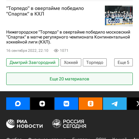
Денис Гурьянов
Адмирал
ЦСКА
"Торпедо" в овертайме победило
КХЛ 2025-2026
"Спартак" в КХЛ
Нижегородское "Торпедо" в овертайме победило московский
"Спартак" в матче регулярного чемпионата Континентальной
хоккейной лиги (КХЛ).
16 сентября 2022, 22:10
1071
Дмитрий Завгородний
Хоккей
Торпедо
Еще
5
Кенни Агостино
Паркер Фу
Еще 20 материалов
Регулярный чемпионат КХЛ
КХЛ 2025-2026
ХК Спартак (Москва)