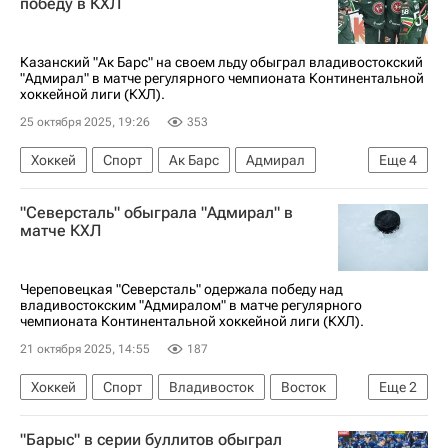
победу в КХЛ
КХЛ 2025-2026
Казанский "Ак Барс" на своем льду обыграл владивостокский
"Адмирал" в матче регулярного чемпионата Континентальной
хоккейной лиги (КХЛ).
25 октября 2025, 19:26
353
Хоккей
Спорт
Ак Барс
Адмирал
Еще
4
Никита Тертышный
Илья Сафонов
"Северсталь" обыграла "Адмирал" в
Александр Хмелевский
КХЛ 2025-2026
матче КХЛ
Череповецкая "Северсталь" одержала победу над
владивостокским "Адмиралом" в матче регулярного
чемпионата Континентальной хоккейной лиги (КХЛ).
21 октября 2025, 14:55
187
Хоккей
Спорт
Владивосток
Восток
Еще
2
Казань
Николай Чебыкин
"Барыс" в серии буллитов обыграл