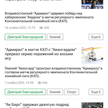
Никита Михайлис
Металлург (Магнитогорск)
Владимир Ткачев (1993)
Адмирал
Владивостокский "Адмирал" одержал победу над
хабаровским "Амуром" в матче регулярного чемпионата
Авангард
КХЛ 2025-2026
Континентальной хоккейной лиги (КХЛ).
16 ноября 2025, 12:19
405
Дмитрий Завгородний
Хоккей
Еще
6
Либор Шулак
Игорь Гераськин
Адмирал
"Адмирал" в матче КХЛ с "Авангардом"
Амур
Торпедо
КХЛ 2025-2026
прервал серию поражений из восьми
игр
Омский "Авангард" проиграл владивостокскому "Адмиралу" в
гостевом матче регулярного чемпионата Континентальной
хоккейной лиги (КХЛ).
7 ноября 2025, 15:08
656
Дмитрий Завгородний
Хоккей
Спорт
Еще
5
Дамир Шарипзянов
Адмирал
"Ак Барс" одержал девятую подряд
Металлург (Магнитогорск)
Авангард