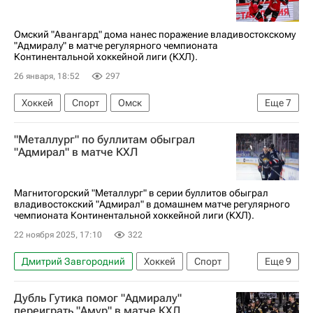
Омский "Авангард" дома нанес поражение владивостокскому
"Адмиралу" в матче регулярного чемпионата
Континентальной хоккейной лиги (КХЛ).
26 января, 18:52
297
Хоккей
Спорт
Омск
Еще
7
Дмитрий Рашевский
Наиль Якупов
"Металлург" по буллитам обыграл
Эндрю Потуральски
Адмирал
"Адмирал" в матче КХЛ
ХК Спартак (Москва)
Авангард
КХЛ 2025-2026
Магнитогорский "Металлург" в серии буллитов обыграл
владивостокский "Адмирал" в домашнем матче регулярного
чемпионата Континентальной хоккейной лиги (КХЛ).
22 ноября 2025, 17:10
322
Дмитрий Завгородний
Хоккей
Спорт
Еще
9
Магнитогорск
Михаил Федоров
Дубль Гутика помог "Адмиралу"
Анонсы и трансляции матчей
переиграть "Амур" в матче КХЛ