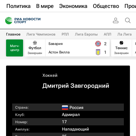
Политика
В мире
Экономика
Общество
Про
Главное
Лига Чемпионов
РПЛ
Лига Европы
АПЛ
Ла Лига
2
Бавария
Матч-
Футбол
Теннис
центр
1
Астон Вилла
Завершен
Завершен
Хоккей
Дмитрий Завгородний
Россия
Страна:
Адмирал
Клуб:
17
Номер:
Нападающий
Амплуа: