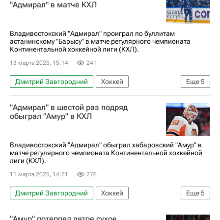
"Адмирал" в матче КХЛ
Владивостокский "Адмирал" проиграл по буллитам
астанинскому "Барысу" в матче регулярного чемпионата
Континентальной хоккейной лиги (КХЛ).
13 марта 2025, 15:14
241
Дмитрий Завгородний
Хоккей
Еще
5
Либор Шулак
Аркадий Шестаков
Барыс
"Адмирал" в шестой раз подряд
Адмирал
КХЛ 2025-2026
обыграл "Амур" в КХЛ
Владивостокский "Адмирал" обыграл хабаровский "Амур" в
матче регулярного чемпионата Континентальной хоккейной
лиги (КХЛ).
11 марта 2025, 14:51
276
Дмитрий Завгородний
Хоккей
Еще
5
Никита Сошников
Егор Петухов
Адмирал
"Амур" потерпел пятое сухое