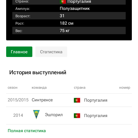
Португалия
Страна:
Полузащитник
Амплуа:
31
Возраст:
182 см
Рост:
75 кг
Вес:
Главное
Статистика
История выступлений
сезон
команда
страна
номер
2015/2015
Синтренсе
Португалия
Эшторил
2014
Португалия
Полная статистика