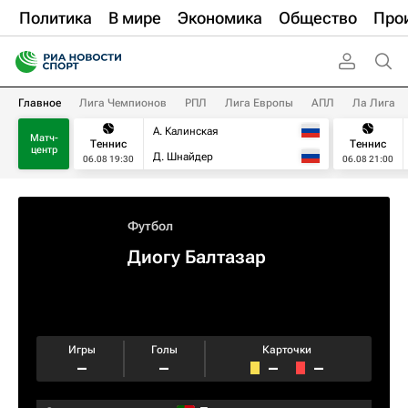
Политика
В мире
Экономика
Общество
Про
Главное
Лига Чемпионов
РПЛ
Лига Европы
АПЛ
Ла Лига
А. Калинская
Матч-
Теннис
Теннис
центр
Д. Шнайдер
06.08 19:30
06.08 21:00
Футбол
Диогу Балтазар
Игры
Голы
Карточки
–
–
–
–