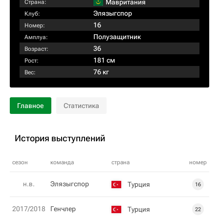
Мавритания
Страна:
Элязыгспор
Клуб:
16
Номер:
Полузащитник
Амплуа:
36
Возраст:
181 см
Рост:
76 кг
Вес:
Главное
Статистика
История выступлений
сезон
команда
страна
номер
н.в.
Элязыгспор
Турция
16
2017/2018
Генчлер
Турция
22