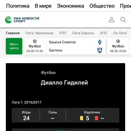
Политика
В мире
Экономика
Общество
Про
Главное
Лига Чемпионов
РПЛ
Лига Европы
АПЛ
Ла Лига
Крылья Советов
Матч-
Футбол
Футбол
центр
Балтика
08.08 15:30
08.08 18:00
Футбол
Диалло Гидилей
Лига 1
2016/2017
Игры
Голы
Карточки
24
–
5
–