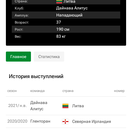
Литва
Страна:
Дайнава Алитус
Клуб:
Нападающий
Амплуа:
37
Возраст:
190 см
Рост:
83 кг
Вес:
Главное
Статистика
История выступлений
сезон
команда
страна
номер
Дайнава
2021/ н.в.
Литва
Алитус
2020/2020
Гленторан
Северная Ирландия