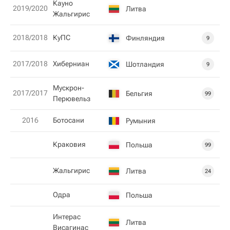
Кауно
2019/2020
Литва
Жальгирис
2018/2018
КуПС
Финляндия
9
2017/2018
Хиберниан
Шотландия
9
Мускрон-
2017/2017
Бельгия
99
Перювельз
2016
Ботосани
Румыния
Краковия
Польша
99
Жальгирис
Литва
24
Одра
Польша
Интерас
Литва
Висагинас