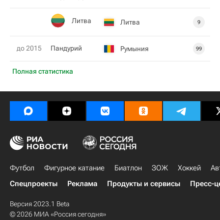
Литва
Литва
9
до 2015
Пандурий
Румыния
99
Полная статистика
Футбол
Фигурное катание
Биатлон
ЗОЖ
Хоккей
Ав
Спецпроекты
Реклама
Продукты и сервисы
Пресс-ц
Версия 2023.1 Beta
© 2026 МИА «Россия сегодня»