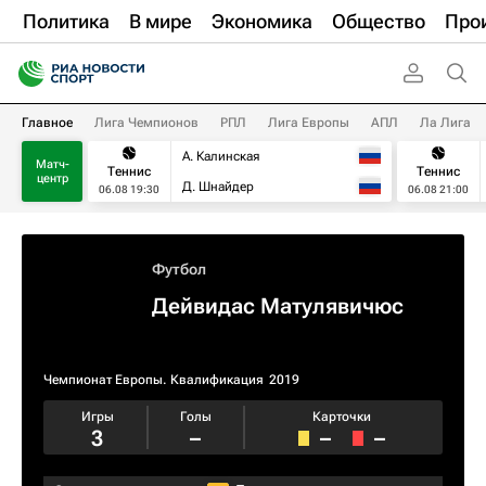
Политика
В мире
Экономика
Общество
Про
Главное
Лига Чемпионов
РПЛ
Лига Европы
АПЛ
Ла Лига
А. Калинская
Матч-
Теннис
Теннис
центр
Д. Шнайдер
06.08 19:30
06.08 21:00
Футбол
Дейвидас Матулявичюс
Чемпионат Европы. Квалификация​
2019
Игры
Голы
Карточки
3
–
–
–