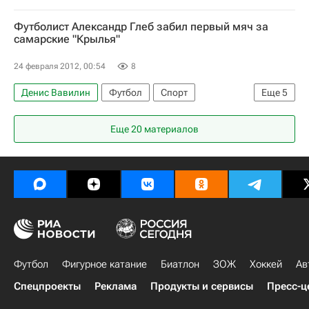
Александр Григорян
Футболист Александр Глеб забил первый мяч за
РПЛ 2026-2027 (Чемпионат России по футболу)
самарские "Крылья"
Тамбов
Константин Гарбуз
24 февраля 2012, 00:54
8
Денис Вавилин
Футбол
Спорт
Еще
5
РПЛ 2026-2027 (Чемпионат России по футболу)
Еще 20 материалов
Крылья Советов
Александр Глеб
Владимир Приёмов
Павел Яковлев
Футбол
Фигурное катание
Биатлон
ЗОЖ
Хоккей
Ав
Спецпроекты
Реклама
Продукты и сервисы
Пресс-ц