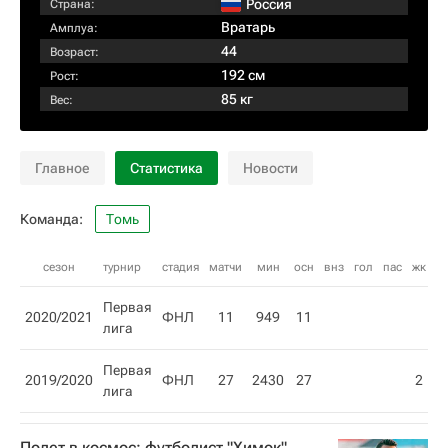
Россия
Страна:
Вратарь
Амплуа:
44
Возраст:
192 см
Рост:
85 кг
Вес:
Главное
Статистика
Новости
Команда:
Томь
сезон
турнир
стадия
матчи
мин
осн
внз
гол
пас
жк
кк
Первая
2020/2021
ФНЛ
11
949
11
1
лига
Первая
2019/2020
ФНЛ
27
2430
27
2
лига
Полет в космос: футболист "Химок"