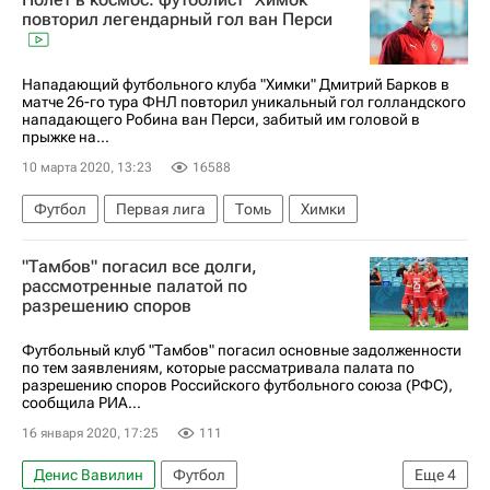
повторил легендарный гол ван Перси
Нападающий футбольного клуба "Химки" Дмитрий Барков в
матче 26-го тура ФНЛ повторил уникальный гол голландского
нападающего Робина ван Перси, забитый им головой в
прыжке на...
10 марта 2020, 13:23
16588
Футбол
Первая лига
Томь
Химки
"Тамбов" погасил все долги,
рассмотренные палатой по
разрешению споров
Футбольный клуб "Тамбов" погасил основные задолженности
по тем заявлениям, которые рассматривала палата по
разрешению споров Российского футбольного союза (РФС),
сообщила РИА...
16 января 2020, 17:25
111
Денис Вавилин
Футбол
Еще
4