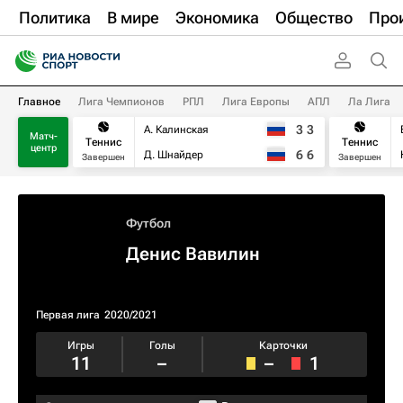
Политика
В мире
Экономика
Общество
Про
Главное
Лига Чемпионов
РПЛ
Лига Европы
АПЛ
Ла Лига
3
3
А. Калинская
Матч-
Теннис
Теннис
центр
6
6
Д. Шнайдер
Завершен
Завершен
Футбол
Денис Вавилин
Первая лига
2020/2021
Игры
Голы
Карточки
11
–
–
1