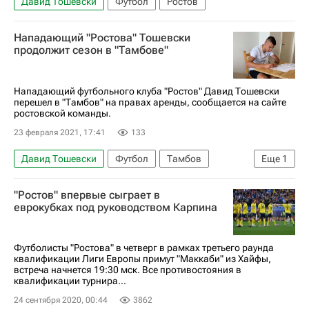
Давид Тошевски
Футбол
Ростов
Нападающий "Ростова" Тошевски
продолжит сезон в "Тамбове"
Нападающий футбольного клуба "Ростов" Давид Тошевски
перешел в "Тамбов" на правах аренды, сообщается на сайте
ростовской команды.
23 февраля 2021, 17:41
133
Давид Тошевски
Футбол
Тамбов
Еще
1
Ростов
"Ростов" впервые сыграет в
еврокубках под руководством Карпина
Футболисты "Ростова" в четверг в рамках третьего раунда
квалификации Лиги Европы примут "Маккаби" из Хайфы,
встреча начнется 19:30 мск. Все противостояния в
квалификации турнира...
24 сентября 2020, 00:44
3862