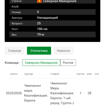
Северная Македония
Страна:
Клуб:
9
Номер:
Нападающий
Амплуа:
25
Возраст:
186 см
Рост:
79 кг
Вес:
Главное
Статистика
Новости
Команда:
Северная Македония
Ростов
сезон
турнир
стадия
матчи
мин
осн
вн
Чемпионат
Чемпионат
Мира.
мира.
2025/2026
Квалификация.
1
28
1
Квалификация.
Европа. 1-ый
Европа
раунд. Группа J