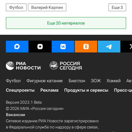
Футбол
Валерий Карпин
Еще
3
Лига Европы УЕФА 2026-2027
Еще 20 материалов
Маккаби (Хайфа)
Ростов
Футбол
Фигурное катание
Биатлон
ЗОЖ
Хоккей
Ав
Спецпроекты
Реклама
Продукты и сервисы
Пресс-ц
Версия 2023.1 Beta
© 2026 МИА «Россия сегодня»
Вакансии
Сетевое издание РИА Новости зарегистрировано
в Федеральной службе по надзору в сфере связи,