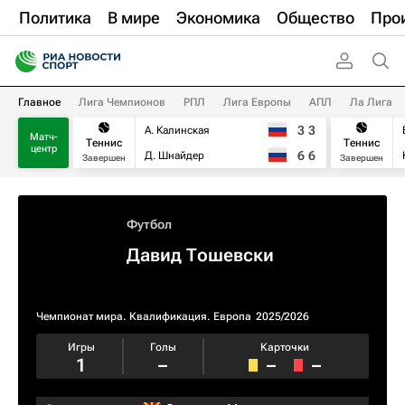
Политика
В мире
Экономика
Общество
Про
Главное
Лига Чемпионов
РПЛ
Лига Европы
АПЛ
Ла Лига
3
3
А. Калинская
Матч-
Теннис
Теннис
центр
6
6
Д. Шнайдер
Завершен
Завершен
Футбол
Давид Тошевски
Чемпионат мира. Квалификация. Европа
2025/2026
Игры
Голы
Карточки
1
–
–
–