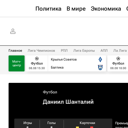
Политика
В мире
Экономика
Главное
Лига Чемпионов
РПЛ
Лига Европы
АПЛ
Ла Лига
Крылья Советов
Матч-
Футбол
Футбол
центр
Балтика
08.08 15:30
08.08 18:00
Футбол
Даниил Шанталий
Игры
Голы
Карточки
Премье