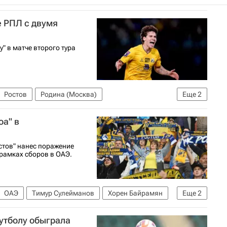
е РПЛ с двумя
" в матче второго тура
Ростов
Родина (Москва)
Еще
2
олу)
Андрей Лангович
оа" в
стов" нанес поражение
 рамках сборов в ОАЭ.
ОАЭ
Тимур Сулейманов
Хорен Байрамян
Еще
2
ии по футболу)
утболу обыграла