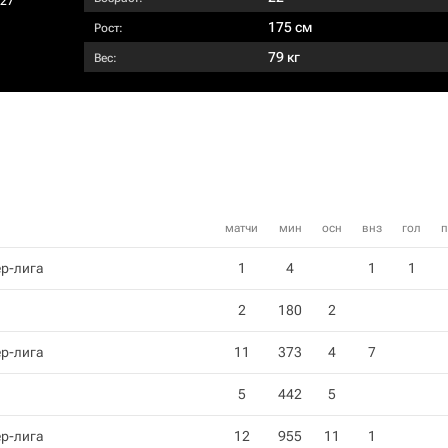
027
175 см
Рост:
79 кг
Вес:
матчи
мин
осн
внз
гол
п
р-лига
1
4
1
1
2
180
2
р-лига
11
373
4
7
5
442
5
р-лига
12
955
11
1