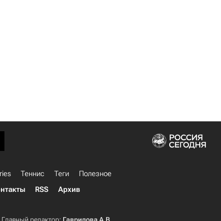
ries
Теннис
Теги
Полезное
нтакты
RSS
Архив
Главный редактор:
Гаврилова А.В.