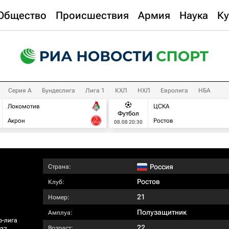
Общество
Происшествия
Армия
Наука
Ку
Серия А
Бундеслига
Лига 1
КХЛ
НХЛ
Евролига
НБА
Локомотив
ЦСКА
Футбол
Акрон
Ростов
08.08 20:30
Россия
Страна:
Ростов
Клуб:
21
Номер:
Полузащитник
Амплуа:
р-лига
22
Возраст: