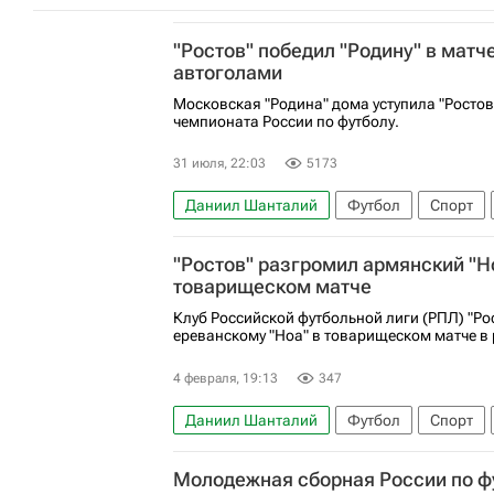
"Ростов" победил "Родину" в матч
автоголами
Московская "Родина" дома уступила "Ростову
чемпионата России по футболу.
31 июля, 22:03
5173
Даниил Шанталий
Футбол
Спорт
РПЛ 2026-2027 (Чемпионат России по футб
"Ростов" разгромил армянский "Н
товарищеском матче
Клуб Российской футбольной лиги (РПЛ) "Ро
ереванскому "Ноа" в товарищеском матче в
4 февраля, 19:13
347
Даниил Шанталий
Футбол
Спорт
Ростов
РПЛ 2026-2027 (Чемпионат Росс
Молодежная сборная России по ф