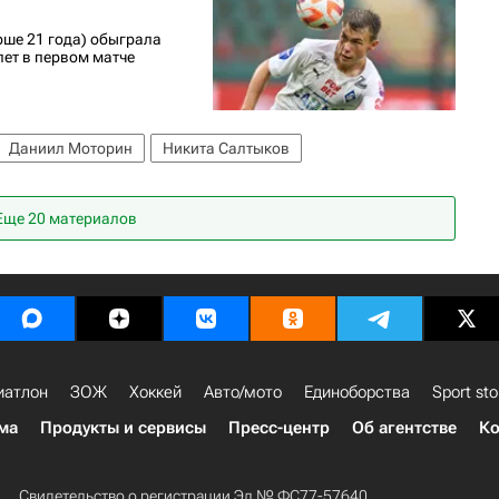
рше 21 года) обыграла
лет в первом матче
Даниил Моторин
Никита Салтыков
Еще 20 материалов
иатлон
ЗОЖ
Хоккей
Авто/мото
Единоборства
Sport sto
ма
Продукты и сервисы
Пресс-центр
Об агентстве
Ко
Свидетельство о регистрации Эл № ФС77-57640