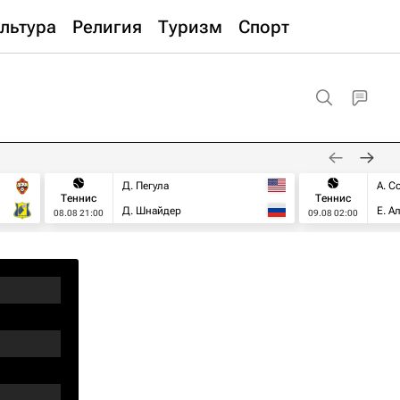
льтура
Религия
Туризм
Спорт
Д. Пегула
А. С
Теннис
Теннис
Д. Шнайдер
Е. А
08.08 21:00
09.08 02:00