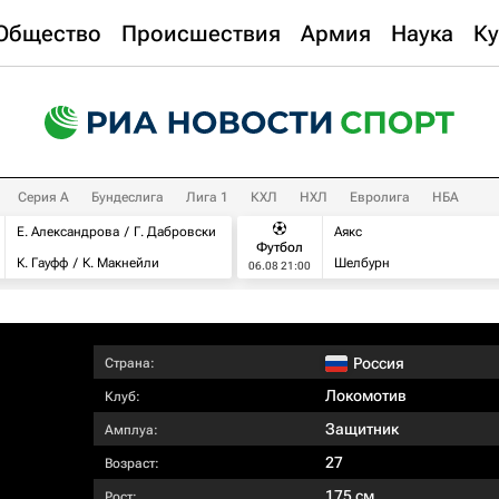
Общество
Происшествия
Армия
Наука
Ку
Серия А
Бундеслига
Лига 1
КХЛ
НХЛ
Евролига
НБА
Е. Александрова
Г. Дабровски
Аякс
Футбол
К. Гауфф
К. Макнейли
Шелбурн
06.08 21:00
Россия
Страна:
Локомотив
Клуб:
Защитник
Амплуа:
27
Возраст:
175 см
Рост: