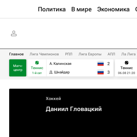
Политика
В мире
Экономика
Главное
Лига Чемпионов
РПЛ
Лига Европы
АПЛ
Ла Лига
2
А. Калинская
Матч-
Теннис
Теннис
центр
3
Д. Шнайдер
1-й сет
06.08 21:20
Хоккей
Даниил Гловацкий