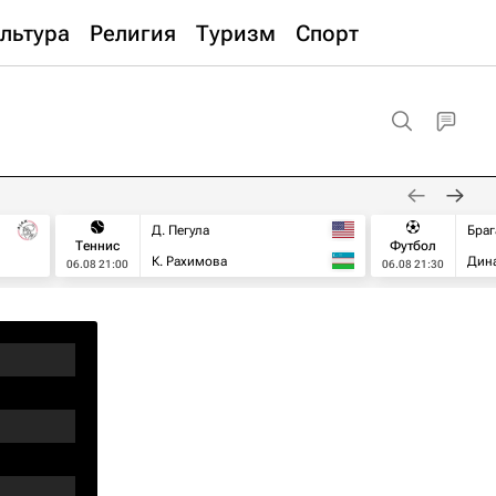
льтура
Религия
Туризм
Спорт
Д. Пегула
Браг
Теннис
Футбол
К. Рахимова
Дин
06.08 21:00
06.08 21:30