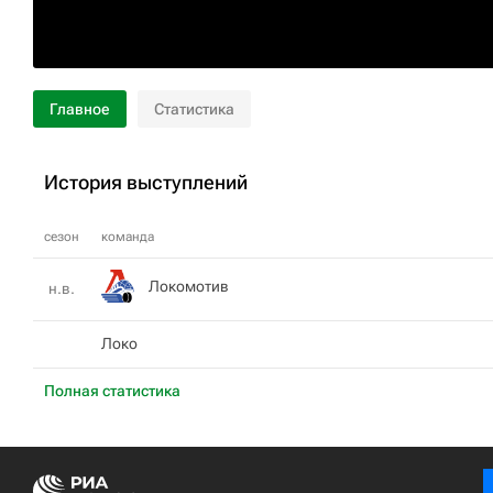
Главное
Статистика
История выступлений
сезон
команда
Локомотив
н.в.
Локо
Полная статистика