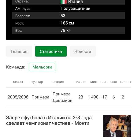
Италия
Страна:
Полузащитник
Амплуа:
53
Возраст:
185 см
Рост:
78 кг
Вес:
Главное
Статистика
Новости
Команда:
Мальорка
сезон
турнир
стадия
матчи
мин
осн
внз
гол
пас
Примера
2005/2006
Примера
23
1490
17
6
2
Дивизион
Запрет футбола в Италии на 2-3 года
сделает чемпионат честнее - Монти