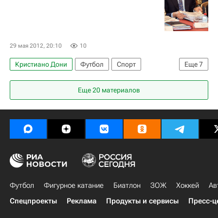
29 мая 2012, 20:10
10
Кристиано Дони
Футбол
Спорт
Еще
7
Лучано Моджи
Марио Монти
Евро 2024
Еще 20 материалов
Италия
Лацио
Стефано Маури
Доменико Кришито
Футбол
Фигурное катание
Биатлон
ЗОЖ
Хоккей
Ав
Спецпроекты
Реклама
Продукты и сервисы
Пресс-ц