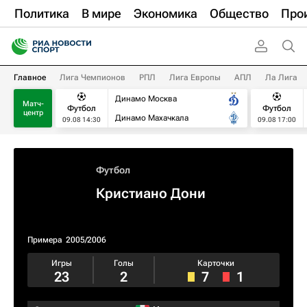
Политика
В мире
Экономика
Общество
Про
Главное
Лига Чемпионов
РПЛ
Лига Европы
АПЛ
Ла Лига
Динамо Москва
Матч-
Футбол
Футбол
центр
Динамо Махачкала
09.08 14:30
09.08 17:00
Футбол
Кристиано Дони
Примера
2005/2006
Игры
Голы
Карточки
23
2
7
1