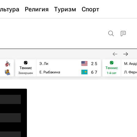
льтура
Религия
Туризм
Спорт
2
5
Э. Ли
М. Анд
Теннис
Теннис
6
7
Е. Рыбакина
Л. Фер
Завершен
1-й сет