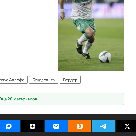
лаус Аллофс
Бундеслига
Вердер
Еще 20 материалов