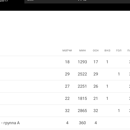
/2017
матчи
мин
осн
внз
гол
п
18
1293
17
1
29
2522
29
1
27
2251
26
1
22
1815
21
1
32
2865
32
1
- группа A
4
360
4