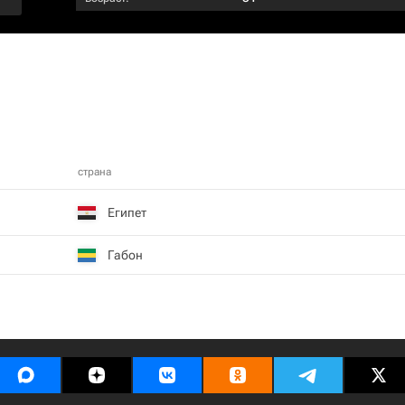
страна
Египет
Габон