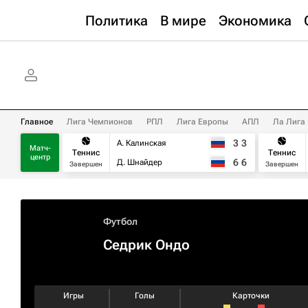
Политика
В мире
Экономика
Главное
Лига Чемпионов
РПЛ
Лига Европы
АПЛ
Ла Лига
3
3
А. Калинская
Матч-
Теннис
Теннис
центр
6
6
Д. Шнайдер
Завершен
Завершен
Футбол
Седрик Ондо
Игры
Голы
Карточки