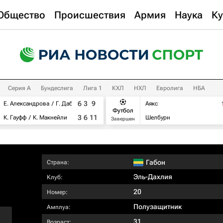
Общество
Происшествия
Армия
Наука
Ку
Серия А
Бундеслига
Лига 1
КХЛ
НХЛ
Евролига
НБА
6
3
9
Е. Александрова
Г. Дабровски
Аякс
Футбол
3
6
11
К. Гауфф
К. Макнейли
Шелбурн
Завершен
Габон
Страна:
Эль-Дахлия
Клуб:
20
Номер:
Полузащитник
Амплуа:
31
Возраст: