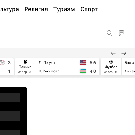
льтура
Религия
Туризм
Спорт
3
6
6
Д. Пегула
Брага
Теннис
Футбол
1
4
0
К. Рахимова
Дина
Завершен
Завершен