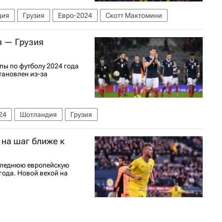
дия
Грузия
Евро-2024
Скотт Мактомини
я — Грузия
пы по футболу 2024 года
тановлен из-за
24
Шотландия
Грузия
 на шаг ближе к
следнюю европейскую
года. Новой вехой на