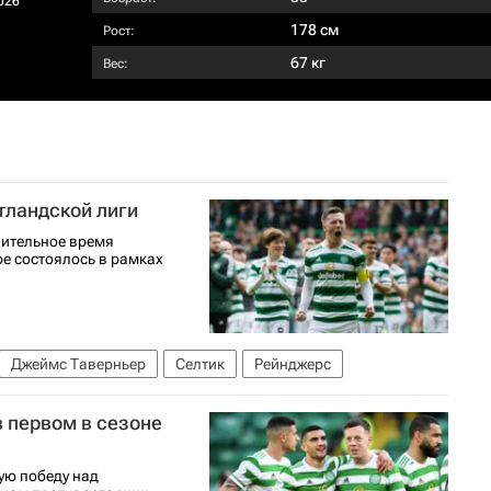
026
178 см
Рост:
67 кг
Вес:
тландской лиги
нительное время
ое состоялось в рамках
Джеймс Таверньер
Селтик
Рейнджерс
в первом в сезоне
ую победу над