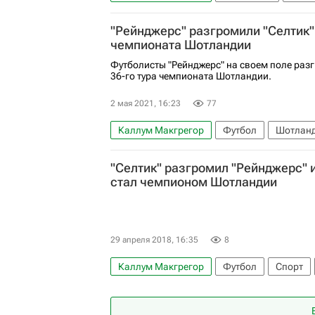
Никола Влашич
Деян Ловрен
Иван
"Рейнджерс" разгромили "Селтик"
чемпионата Шотландии
Футболисты "Рейнджерс" на своем поле разг
36-го тура чемпионата Шотландии.
2 мая 2021, 16:23
77
Каллум Макгрегор
Футбол
Шотлан
Альфредо Морелос
Кемар Руф
"Селтик" разгромил "Рейнджерс" и
стал чемпионом Шотландии
29 апреля 2018, 16:35
8
Каллум Макгрегор
Футбол
Спорт
Рейнджерс
Одсонн Эдуар
Томас Ро