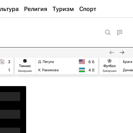
льтура
Религия
Туризм
Спорт
3
6
6
Д. Пегула
Брага
Теннис
Футбол
1
4
0
К. Рахимова
Дина
Завершен
Завершен