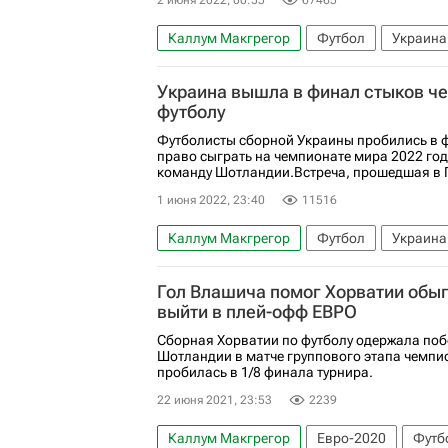
2 июня 2022, 00:55
67465
Каллум Макгрегор
Футбол
Украина
Александр Зинченко
Роман Яремчук
Украина вышла в финал стыков ч
Георгий Бущан
Авторы РИА Новости С
футболу
Футболисты сборной Украины пробились в 
право сыграть на чемпионате мира 2022 год
команду Шотландии.Встреча, прошедшая в Гл
1 июня 2022, 23:40
11516
Каллум Макгрегор
Футбол
Украина
Андрей Ярмоленко
Роман Яремчук
Гол Влашича помог Хорватии обы
выйти в плей-офф ЕВРО
Сборная Хорватии по футболу одержала поб
Шотландии в матче группового этапа чемпи
пробилась в 1/8 финала турнира.
22 июня 2021, 23:53
2239
Каллум Макгрегор
Евро-2020
Футб