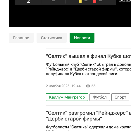
2
–
–
–
2025/2
Главное
Статистика
Новости
"Селтик" вышел в финал Кубка шо
Футбольный клуб "Селтик" обыграл в допол
"Рейнджерс" в "Дерби старой фирмы", котор
полуфинала Кубка шотландской лиги.
2 ноября 2025, 19:44
65
Каллум Макгрегор
Футбол
Спорт
"Селтик" разгромил "Рейнджерс" 
"Дерби старой фирмы"
Футболисты "Селтика" одержали дома крупн