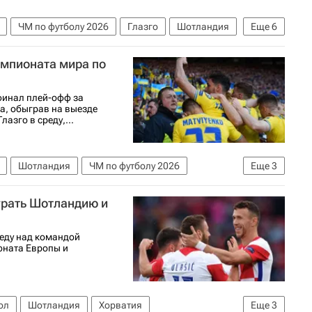
ЧМ по футболу 2026
Глазго
Шотландия
Еще
6
Андрей Ярмоленко
Артём Довбик
емпионата мира по
порт
финал плей-офф за
а, обыграв на выезде
азго в среду,...
Шотландия
ЧМ по футболу 2026
Еще
3
Артём Довбик
грать Шотландию и
еду над командой
оната Европы и
ол
Шотландия
Хорватия
Еще
3