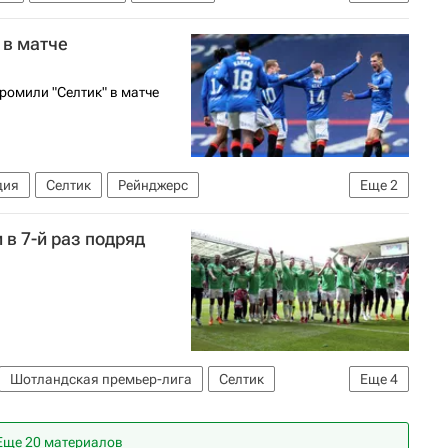
 Перишич
 в матче
ромили "Селтик" в матче
дия
Селтик
Рейнджерс
Еще
2
 в 7-й раз подряд
Шотландская премьер-лига
Селтик
Еще
4
гич
Джеймс Форрест
Еще 20 материалов