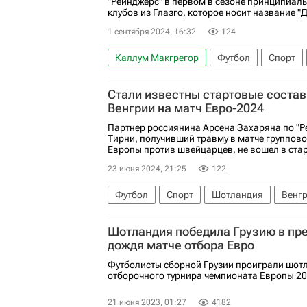
"Рейнджерс" в первом в сезоне принципиал
клубов из Глазго, которое носит название "
1 сентября 2024, 16:32
124
Каллум Макгрегор
Футбол
Спорт
Стали известны стартовые соста
Венгрии на матч Евро-2024
Партнер россиянина Арсена Захаряна по "Р
Тирни, получивший травму в матче группов
Европы против швейцарцев, не вошел в стар
23 июня 2024, 21:25
122
Футбол
Спорт
Шотландия
Венг
Киран Тирни
Реал Сосьедад
Евро-2
Шотландия победила Грузию в пр
дождя матче отбора Евро
Футболисты сборной Грузии проиграли шот
отборочного турнира чемпионата Европы 20
21 июня 2023, 01:27
4182