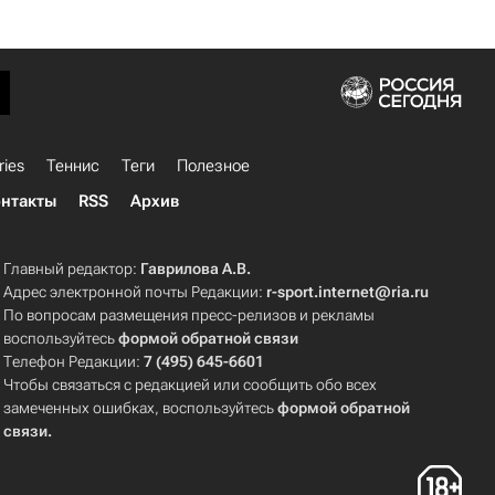
ries
Теннис
Теги
Полезное
нтакты
RSS
Архив
Главный редактор:
Гаврилова А.В.
Адрес электронной почты Редакции:
r-sport.internet@ria.ru
По вопросам размещения пресс-релизов и рекламы
воспользуйтесь
формой обратной связи
Телефон Редакции:
7 (495) 645-6601
Чтобы связаться с редакцией или сообщить обо всех
замеченных ошибках, воспользуйтесь
формой обратной
связи
.