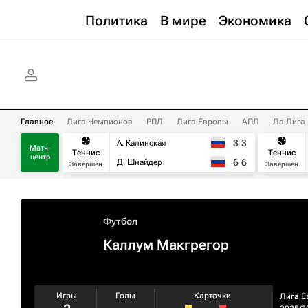
Политика
В мире
Экономика
Главное
Лига Чемпионов
РПЛ
Лига Европы
АПЛ
Ла Лига
3
3
А. Калинская
Матч-
Теннис
Теннис
центр
6
6
Д. Шнайдер
Завершен
Завершен
Футбол
Каллум Макгрегор
Игры
Голы
Карточки
Лига Е