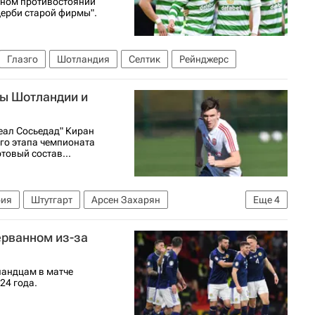
ьном противостоянии
Дерби старой фирмы".
Глазго
Шотландия
Селтик
Рейнджерс
вы Шотландии и
еал Сосьедад" Киран
ого этапа чемпионата
товый состав...
рия
Штутгарт
Арсен Захарян
Еще
4
024
Ангус Ганн
ерванном из-за
ландцам в матче
24 года.