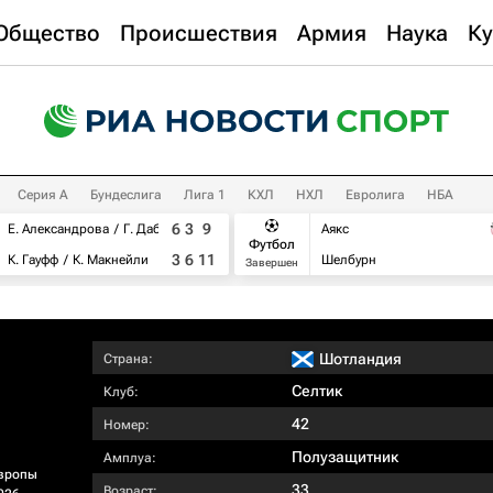
Общество
Происшествия
Армия
Наука
Ку
Серия А
Бундеслига
Лига 1
КХЛ
НХЛ
Евролига
НБА
6
3
9
Е. Александрова
Г. Дабровски
Аякс
Футбол
3
6
11
К. Гауфф
К. Макнейли
Шелбурн
Завершен
Шотландия
Страна:
Селтик
Клуб:
42
Номер:
Полузащитник
Амплуа:
вропы
33
Возраст: