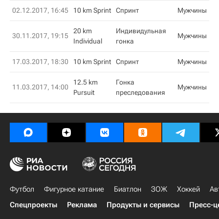
02.12.2017, 16:45
10 km Sprint
Спринт
Мужчины
20 km
Индивидульная
30.11.2017, 19:15
Мужчины
Individual
гонка
17.03.2017, 18:30
10 km Sprint
Спринт
Мужчины
12.5 km
Гонка
11.03.2017, 14:00
Мужчины
Pursuit
преследования
Футбол
Фигурное катание
Биатлон
ЗОЖ
Хоккей
Ав
Спецпроекты
Реклама
Продукты и сервисы
Пресс-ц