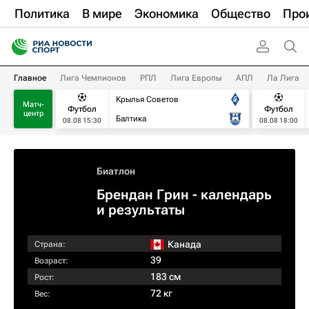
Политика
В мире
Экономика
Общество
Про
Главное
Лига Чемпионов
РПЛ
Лига Европы
АПЛ
Ла Лига
Крылья Советов
Матч-
Футбол
Футбол
центр
Балтика
08.08 15:30
08.08 18:00
Биатлон
Брендан Грин - календарь
и результаты
Канада
Страна:
39
Возраст:
183 см
Рост:
72 кг
Вес: