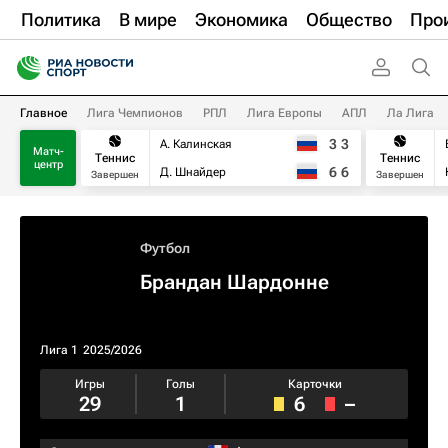
Политика
В мире
Экономика
Общество
Про
Главное
Лига Чемпионов
РПЛ
Лига Европы
АПЛ
Ла Лига
3
3
А. Калинская
Матч-
Теннис
Теннис
центр
6
6
Д. Шнайдер
Завершен
Завершен
Футбол
Брандан Шардонне
Лига 1
2025/2026
Игры
Голы
Карточки
29
1
6
–