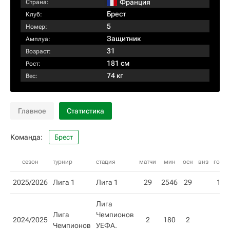
Франция
Страна:
Брест
Клуб:
5
Номер:
Защитник
Амплуа:
31
Возраст:
181 см
Рост:
74 кг
Вес:
Главное
Статистика
Команда:
Брест
сезон
турнир
стадия
матчи
мин
осн
внз
гол
2025/2026
Лига 1
Лига 1
29
2546
29
1
Лига
Лига
Чемпионов
2024/2025
2
180
2
Чемпионов
УЕФА.