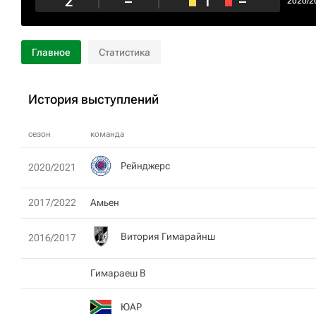
2
–
1
–
2020/2
Главное
Статистика
История выступлений
сезон
команда
Рейнджерс
2020/2021
2017/2022
Амьен
Витория Гимарайнш
2016/2017
Гимараеш B
ЮАР