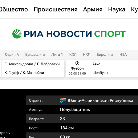
Общество
Происшествия
Армия
Наука
Ку
Серия А
Бундеслига
Лига 1
КХЛ
НХЛ
Евролига
НБА
Е. Александрова
Г. Дабровски
Аякс
Футбол
К. Гауфф
К. Макнейли
Шелбурн
06.08 21:00
Южно-Африканская Республика
Страна:
Полузащитник
Амплуа:
33
Возраст:
184 см
Рост:
вропы
80 кг
Вес: