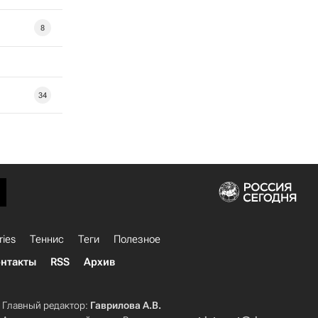
8
34
ries
Теннис
Теги
Полезное
нтакты
RSS
Архив
Главный редактор:
Гаврилова А.В.