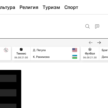
льтура
Религия
Туризм
Спорт
Д. Пегула
Браг
Теннис
Футбол
К. Рахимова
Дин
06.08 21:00
06.08 21:30