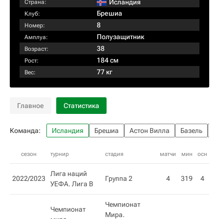
Исландия
Страна:
Брешиа
Клуб:
8
Номер:
Полузащитник
Амплуа:
38
Возраст:
184 см
Рост:
77 кг
Вес:
Главное
Статистика
Команда:
Исландия
Брешиа
Астон Вилла
Базель
С
сезон
турнир
стадия
матчи
мин
осн
вн
Лига наций
2022/2023
Группа 2
4
319
4
УЕФА. Лига B
Чемпионат
Чемпионат
Мира.