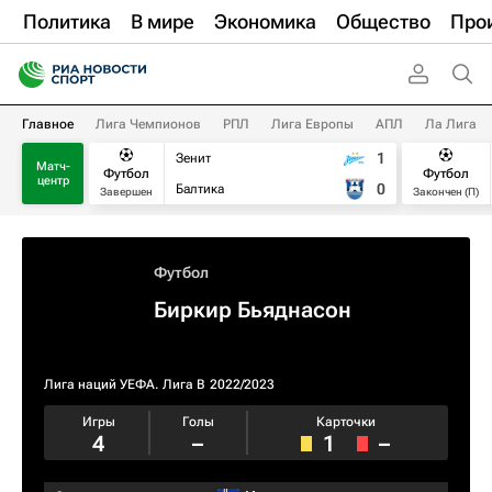
Политика
В мире
Экономика
Общество
Про
Главное
Лига Чемпионов
РПЛ
Лига Европы
АПЛ
Ла Лига
1
Зенит
Матч-
Футбол
Футбол
центр
0
Балтика
Завершен
Закончен (П)
Футбол
Биркир Бьяднасон
Лига наций УЕФА. Лига B
2022/2023
Игры
Голы
Карточки
4
–
1
–