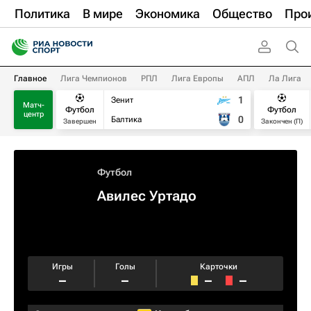
Политика
В мире
Экономика
Общество
Про
Главное
Лига Чемпионов
РПЛ
Лига Европы
АПЛ
Ла Лига
1
Зенит
Матч-
Футбол
Футбол
центр
0
Балтика
Завершен
Закончен (П)
Футбол
Авилес Уртадо
Игры
Голы
Карточки
–
–
–
–