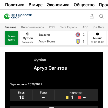
Политика
В мире
Экономика
Общество
Про
Главное
Лига Чемпионов
РПЛ
Лига Европы
АПЛ
Ла Лига
2
Бавария
Матч-
Футбол
Теннис
центр
1
Астон Вилла
Завершен
07.08 18:00
Футбол
Артур Сагитов
Первая лига
2020/2021
Игры
Голы
Карточки
10
–
1
–