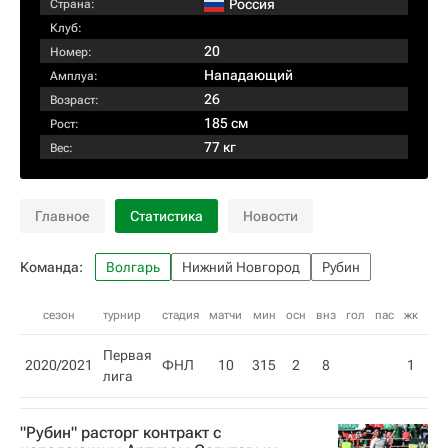
Россия
Страна:
Клуб:
20
Номер:
Нападающий
Амплуа:
26
Возраст:
185 см
Рост:
77 кг
Вес:
Главное
Статистика
Новости
Команда:
Волгарь
Нижний Новгород
Рубин
сезон
турнир
стадия
матчи
мин
осн
внз
гол
пас
жк
кк
Первая
2020/2021
ФНЛ
10
315
2
8
1
лига
"Рубин" расторг контракт с