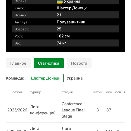
Украина
Страна:
Шахтер Донецк
Клуб:
21
Номер:
Полузащитник
Амплуа:
25
Возраст:
182 см
Рост:
74 кг
Вес:
Главное
Статистика
Новости
Команда:
Шахтер Донецк
Украина
сезон
турнир
стадия
матчи
мин
осн
внз
Conference
Лига
2025/2026
League Final
3
87
3
конференций
Stage
Лига
Лига