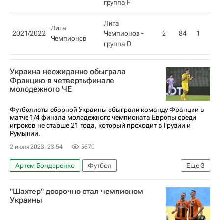
группа F
Лига
Лига
2021/2022
Чемпионов -
2
84
1
1
Чемпионов
группа D
Украина неожиданно обыграла
Францию в четвертьфинале
молодежного ЧЕ
Футболисты сборной Украины обыграли команду Франции в
матче 1/4 финала молодежного чемпионата Европы среди
игроков не старше 21 года, который проходит в Грузии и
Румынии.
2 июля 2023, 23:54
5670
Артем Бондаренко
Футбол
Еще
3
Молодежный чемпионат Европы по футболу
"Шахтер" досрочно стал чемпионом
Георгий Судаков
Райан Шерки
Украины