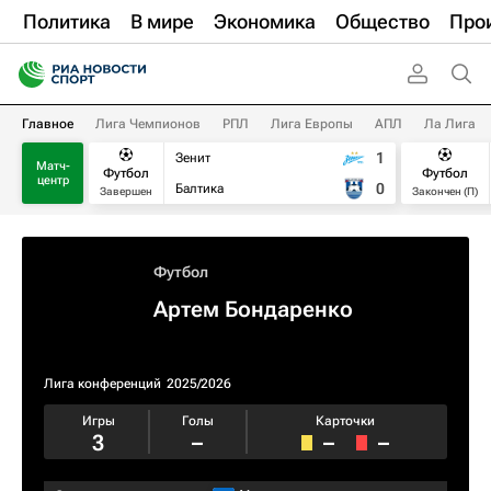
Политика
В мире
Экономика
Общество
Про
Главное
Лига Чемпионов
РПЛ
Лига Европы
АПЛ
Ла Лига
1
Зенит
Матч-
Футбол
Футбол
центр
0
Балтика
Завершен
Закончен (П)
Футбол
Артем Бондаренко
Лига конференций
2025/2026
Игры
Голы
Карточки
3
–
–
–