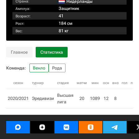
Нидерланды
Страна:
Защитник
Амплуа:
41
Возраст:
184 см
Рост:
81 кг
Вес:
Главное
Статистика
Команда:
Венло
Рода
сезон
турнир
стадия
матчи
мин
осн
внз
гол
пас
Высшая
2020/2021
Эредивизи
20
1089
12
8
лига