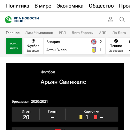
Политика
В мире
Экономика
Общество
Про
Главное
Лига Чемпионов
РПЛ
Лига Европы
АПЛ
Ла Лига
2
Бавария
Матч-
Футбол
Теннис
центр
1
Астон Вилла
Завершен
Завершен
Футбол
Арьян Свинкелс
Эредивизи
2020/2021
Игры
Голы
Карточки
20
–
1
–