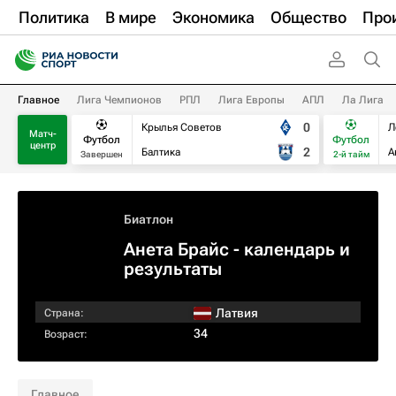
Политика
В мире
Экономика
Общество
Про
Главное
Лига Чемпионов
РПЛ
Лига Европы
АПЛ
Ла Лига
0
Крылья Советов
Л
Матч-
Футбол
Футбол
центр
2
Балтика
А
Завершен
2-й тайм
Биатлон
Анета Брайс - календарь и
результаты
Латвия
Страна:
34
Возраст:
Главное