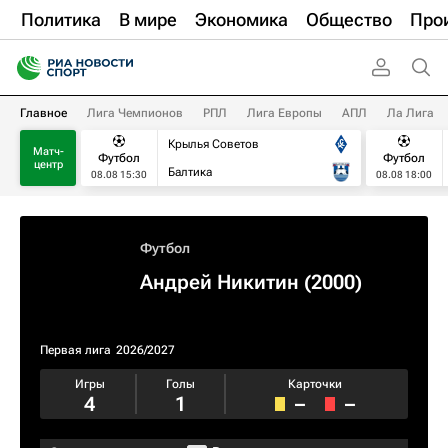
Политика
В мире
Экономика
Общество
Про
Главное
Лига Чемпионов
РПЛ
Лига Европы
АПЛ
Ла Лига
Крылья Советов
Матч-
Футбол
Футбол
центр
Балтика
08.08 15:30
08.08 18:00
Футбол
Андрей Никитин (2000)
Первая лига
2026/2027
Игры
Голы
Карточки
4
1
–
–