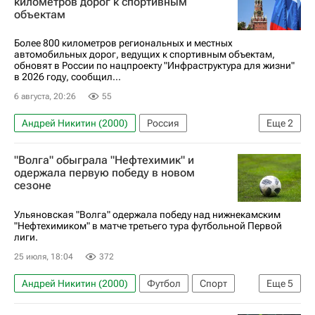
километров дорог к спортивным
объектам
Более 800 километров региональных и местных
автомобильных дорог, ведущих к спортивным объектам,
обновят в России по нацпроекту "Инфраструктура для жизни"
в 2026 году, сообщил...
6 августа, 20:26
55
Андрей Никитин (2000)
Россия
Еще
2
Андрей Никитин (политик)
Марат Хуснуллин
"Волга" обыграла "Нефтехимик" и
одержала первую победу в новом
сезоне
Ульяновская "Волга" одержала победу над нижнекамским
"Нефтехимиком" в матче третьего тура футбольной Первой
лиги.
25 июля, 18:04
372
Андрей Никитин (2000)
Футбол
Спорт
Еще
5
Ульяновск
Александр Саплинов