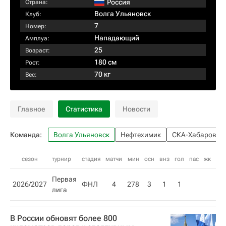
Россия
Страна:
Волга Ульяновск
Клуб:
7
Номер:
Нападающий
Амплуа:
25
Возраст:
180 см
Рост:
70 кг
Вес:
Главное
Статистика
Новости
Команда:
Волга Ульяновск
Нефтехимик
СКА-Хабаровск
сезон
турнир
стадия
матчи
мин
осн
внз
гол
пас
жк
кк
Первая
2026/2027
ФНЛ
4
278
3
1
1
лига
В России обновят более 800