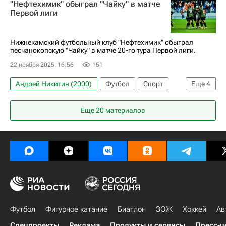
"Нефтехимик" обыграл "Чайку" в матче
Нефтехимик
Челябинск
Первая лига
Первой лиги
Нижнекамский футбольный клуб "Нефтехимик" обыграл
песчанокопскую "Чайку" в матче 20-го тура Первой лиги.
22 ноября 2025, 16:56
151
Андрей Никитин (2000)
Футбол
Спорт
Еще
4
Иван Бобер
Нефтехимик
Первая лига
Еще 20 материалов
Чайка (Песчанокопское)
Футбол
Фигурное катание
Биатлон
ЗОЖ
Хоккей
Ав
Спецпроекты
Реклама
Продукты и сервисы
Пресс-ц