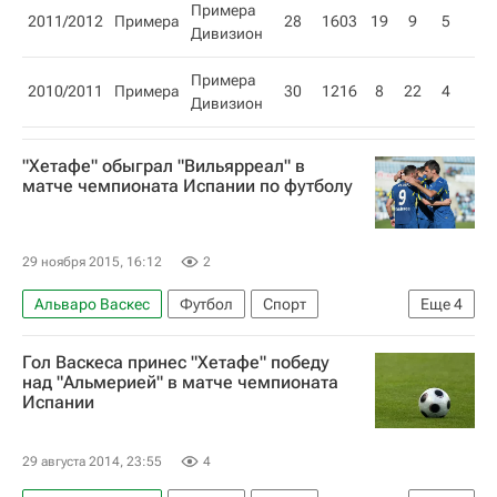
Примера
2011/2012
Примера
28
1603
19
9
5
Дивизион
Примера
2010/2011
Примера
30
1216
8
22
4
Дивизион
"Хетафе" обыграл "Вильярреал" в
матче чемпионата Испании по футболу
29 ноября 2015, 16:12
2
Альваро Васкес
Футбол
Спорт
Еще
4
Чемпионат Испании по футболу
Хетафе
Гол Васкеса принес "Хетафе" победу
Вильярреал
Анхель Лафита
над "Альмерией" в матче чемпионата
Испании
29 августа 2014, 23:55
4