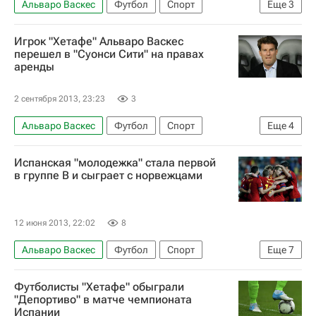
Альваро Васкес
Футбол
Спорт
Еще
3
Чемпионат Испании по футболу
Альмерия
Игрок "Хетафе" Альваро Васкес
Хетафе
перешел в "Суонси Сити" на правах
аренды
2 сентября 2013, 23:23
3
Альваро Васкес
Футбол
Спорт
Еще
4
Микаэль Лаудруп
Испанская "молодежка" стала первой
АПЛ 2026-2027 (Чемпионат Англии по футболу)
в группе B и сыграет с норвежцами
Хетафе
Суонси Сити
12 июня 2013, 22:02
8
Альваро Васкес
Футбол
Спорт
Еще
7
Чемпионат Европы (до 21 года)
Футболисты "Хетафе" обыграли
Нидерланды (до 21 года)
Италия (до 21 года)
"Депортиво" в матче чемпионата
Испании
Россия (до 21 года)
Испания (до 21 года)