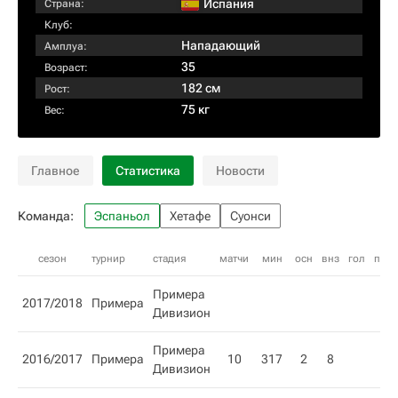
Испания
Страна:
Клуб:
Нападающий
Амплуа:
35
Возраст:
182 см
Рост:
75 кг
Вес:
Главное
Статистика
Новости
Команда:
Эспаньол
Хетафе
Суонси
сезон
турнир
стадия
матчи
мин
осн
внз
гол
пас
Примера
2017/2018
Примера
Дивизион
Примера
2016/2017
Примера
10
317
2
8
1
Дивизион