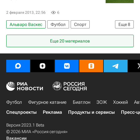
Альваро Мората
Иско
2 февраля 2013, 22:56
6
Альваро Васкес
Футбол
Спорт
Еще
8
Чемпионат Испании по футболу
Хетафе
Еще 20 материалов
Депортиво (Ла-Корунья)
Абель Агилар
Мигель Анхель Мойя
Пицци
Адриан Колунга
Диего Кастро
Футбол
Фигурное катание
Биатлон
ЗОЖ
Хоккей
Ав
Спецпроекты
Реклама
Продукты и сервисы
Пресс-ц
Версия 2023.1 Beta
© 2026 МИА «Россия сегодня»
Вакансии