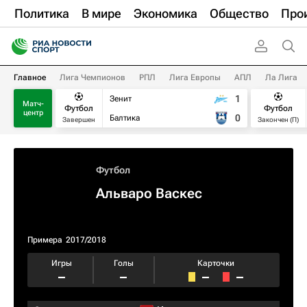
Политика
В мире
Экономика
Общество
Про
Главное
Лига Чемпионов
РПЛ
Лига Европы
АПЛ
Ла Лига
1
Зенит
Матч-
Футбол
Футбол
центр
0
Балтика
Завершен
Закончен (П)
Футбол
Альваро Васкес
Примера
2017/2018
Игры
Голы
Карточки
–
–
–
–