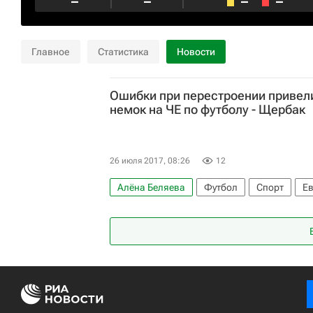
–
–
–
–
Главное
Статистика
Новости
Ошибки при перестроении привел
немок на ЧЕ по футболу - Щербак
26 июля 2017, 08:26
12
Алёна Беляева
Футбол
Спорт
Ев
Германия (ж)
Татьяна Щербак