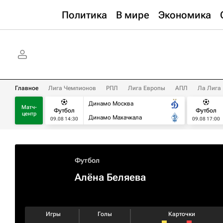
Политика
В мире
Экономика
Главное
Лига Чемпионов
РПЛ
Лига Европы
АПЛ
Ла Лига
Динамо Москва
Матч-
Футбол
Футбол
центр
Динамо Махачкала
09.08 14:30
09.08 17:00
Футбол
Алёна Беляева
Игры
Голы
Карточки