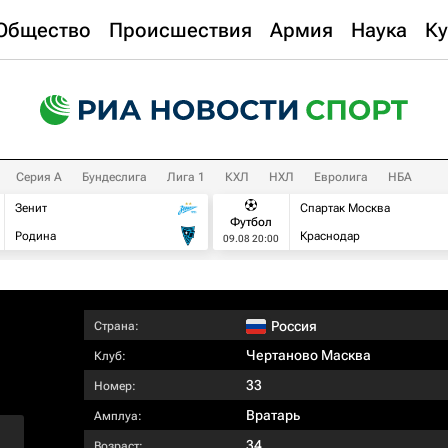
Общество
Происшествия
Армия
Наука
Ку
Серия А
Бундеслига
Лига 1
КХЛ
НХЛ
Евролига
НБА
Зенит
Спартак Москва
Футбол
Родина
Краснодар
09.08 20:00
Россия
Страна:
Чертаново Масква
Клуб:
33
Номер:
Вратарь
Амплуа:
34
Возраст: