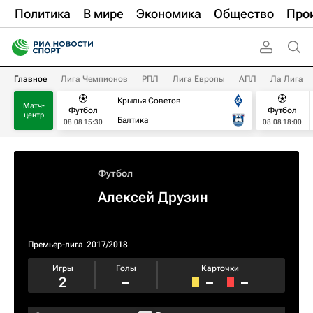
Политика
В мире
Экономика
Общество
Про
Главное
Лига Чемпионов
РПЛ
Лига Европы
АПЛ
Ла Лига
Крылья Советов
Матч-
Футбол
Футбол
центр
Балтика
08.08 15:30
08.08 18:00
Футбол
Алексей Друзин
Премьер-лига
2017/2018
Игры
Голы
Карточки
2
–
–
–