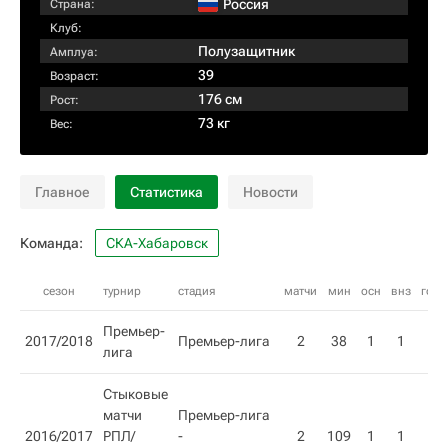
Россия
Страна:
Клуб:
Полузащитник
Амплуа:
39
Возраст:
176 см
Рост:
73 кг
Вес:
Главное
Статистика
Новости
Команда:
СКА-Хабаровск
сезон
турнир
стадия
матчи
мин
осн
внз
гол
Премьер-
2017/2018
Премьер-лига
2
38
1
1
лига
Стыковые
матчи
Премьер-лига
2016/2017
РПЛ/
-
2
109
1
1