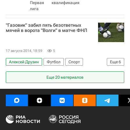
Первая
квалификация
лига
"Газовик" забил пять безответных
мячей в ворота "Волги" в матче ФНЛ
17 августа 2014, 18:59
5
Алексей Друзин
Футбол
Спорт
Еще
6
Первая лига
Волга (Нижний Новгород)
Еще 20 материалов
Оренбург
Сергей Бреев
Антон Кобялко
Адесойе Ойеволе