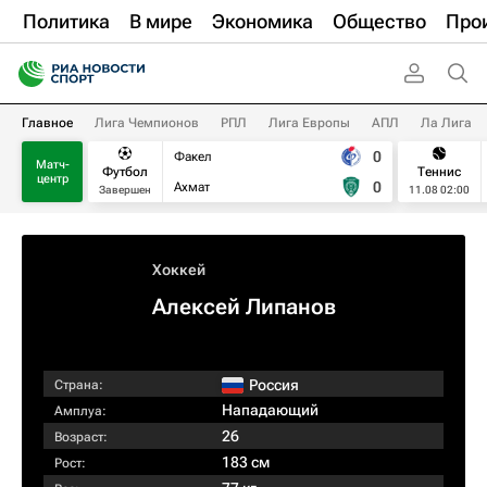
Политика
В мире
Экономика
Общество
Про
Главное
Лига Чемпионов
РПЛ
Лига Европы
АПЛ
Ла Лига
0
Факел
Матч-
Футбол
Теннис
центр
0
Ахмат
Завершен
11.08 02:00
Хоккей
Алексей Липанов
Россия
Страна:
Нападающий
Амплуа:
26
Возраст:
183 см
Рост: