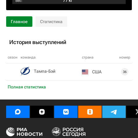
77 кг
Вес:
Главное
Статистика
История выступлений
сезон
команда
страна
номер
Тампа-Бэй
США
36
Полная статистика