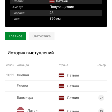
Латвия
Страна:
Полузащитник
Амплуа:
28
Возраст:
179 см
Рост:
Главное
Статистика
История выступлений
сезон
команда
страна
номер
2022
Лиепая
Латвия
Елгава
Латвия
Валмиера
Латвия
97
Латвия
Латвия
15