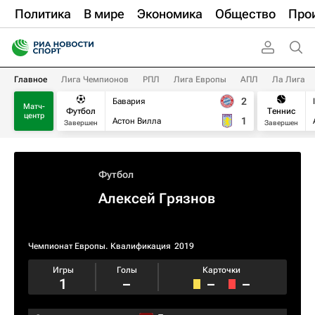
Политика
В мире
Экономика
Общество
Про
Главное
Лига Чемпионов
РПЛ
Лига Европы
АПЛ
Ла Лига
2
Бавария
Матч-
Футбол
Теннис
центр
1
Астон Вилла
Завершен
Завершен
Футбол
Алексей Грязнов
Чемпионат Европы. Квалификация​
2019
Игры
Голы
Карточки
1
–
–
–