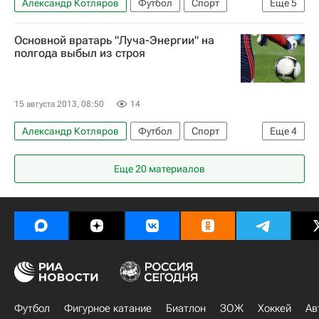
Александр Котляров
Футбол
Спорт
Еще
5
Мультимедийный спортивный пакет
Основной вратарь "Луча-Энергии" на
Первая лига
Луч
Торпедо (Москва)
полгода выбыл из строя
Александр Довбня
15 августа 2013, 08:50
14
Александр Котляров
Футбол
Спорт
Еще
4
Первая лига
Луч
Балтика
Еще 20 материалов
Артём Штанько
Футбол
Фигурное катание
Биатлон
ЗОЖ
Хоккей
Ав