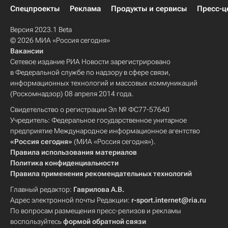
Спецпроекты
Реклама
Продукты и сервисы
Пресс-ц
Версия 2023.1 Beta
© 2026 МИА «Россия сегодня»
Вакансии
Сетевое издание РИА Новости зарегистрировано
в Федеральной службе по надзору в сфере связи,
информационных технологий и массовых коммуникаций
(Роскомнадзор) 08 апреля 2014 года.
Свидетельство о регистрации Эл № ФС77-57640
Учредитель: Федеральное государственное унитарное
предприятие Международное информационное агентство
«Россия сегодня»
(МИА «Россия сегодня»).
Правила использования материалов
Политика конфиденциальности
Правила применения рекомендательных технологий
Главный редактор:
Гаврилова А.В.
Адрес электронной почты Редакции:
r-sport.internet@ria.ru
По вопросам размещения пресс-релизов и рекламы
воспользуйтесь
формой обратной связи