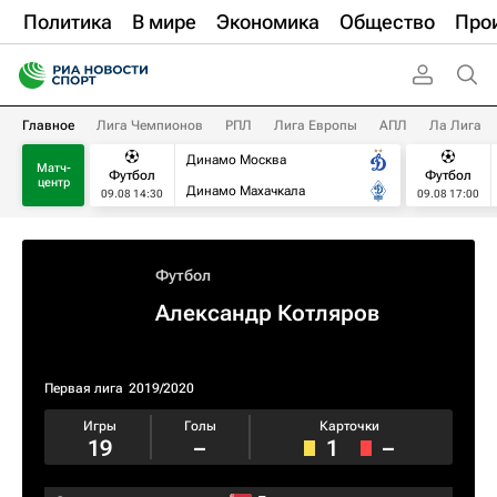
Политика
В мире
Экономика
Общество
Про
Главное
Лига Чемпионов
РПЛ
Лига Европы
АПЛ
Ла Лига
Динамо Москва
Матч-
Футбол
Футбол
центр
Динамо Махачкала
09.08 14:30
09.08 17:00
Футбол
Александр Котляров
Первая лига
2019/2020
Игры
Голы
Карточки
19
–
1
–