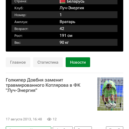
Беларусь
Страна:
Луч-Энергия
Клуб:
1
Номер:
Вратарь
Амплуа:
42
Возраст:
191 см
Рост:
90 кг
Вес:
Главное
Статистика
Новости
Голкипер Довбня заменит
травмированного Котлярова в ФК
"Луч-Энергия"
17 августа 2013, 16:48
12