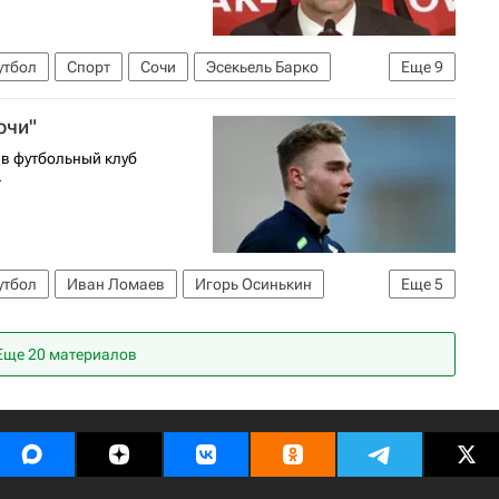
утбол
Спорт
Сочи
Эсекьель Барко
Еще
9
до
Акрон
очи"
олу)
Маркиньос
Пабло Солари
в футбольный клуб
.
утбол
Иван Ломаев
Игорь Осинькин
Еще
5
7 (Чемпионат России по футболу)
Трансферы
Еще 20 материалов