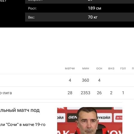
2027
189 см
Рост:
70 кг
Вес:
матчи
мин
осн
внз
гол
п
4
360
4
р-лига
28
2353
26
2
1
альный матч под
и "Сочи" в матче 19-го