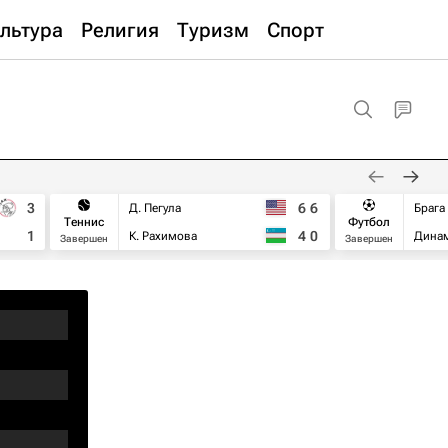
льтура
Религия
Туризм
Спорт
3
6
6
Д. Пегула
Брага
Теннис
Футбол
1
4
0
К. Рахимова
Дина
Завершен
Завершен