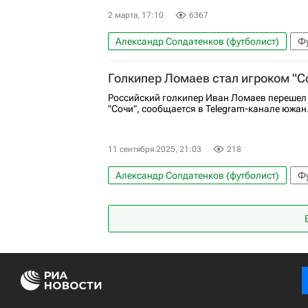
2 марта, 17:10
6367
Александр Солдатенков (футболист)
Ф
Александр Солдатенков
Карлос Карсе
Голкипер Ломаев стал игроком "С
РПЛ 2026-2027 (Чемпионат России по футб
Российский голкипер Иван Ломаев перешел 
Спартак Москва
Сочи
Балтика
"Сочи", сообщается в Telegram-канале южан
11 сентября 2025, 21:03
218
Александр Солдатенков (футболист)
Ф
Крылья Советов
Сочи
РПЛ 2026-202
Трансферы в РПЛ