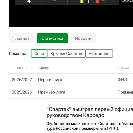
4
–
1
–
2026/
Главное
Статистика
Новости
Команда:
Сочи
Крылья Советов
Чертаново
сезон
турнир
стадия
2026/2027
Первая лига
ФНЛ
2025/2026
Премьер-лига
Премье
"Спартак" выиграл первый офици
руководством Карседо
Футболисты московского "Спартака" обыграл
тура Российской премьер-лиги (РПЛ).