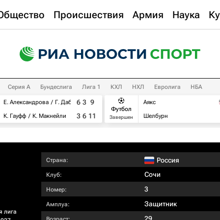
Общество
Происшествия
Армия
Наука
Ку
Серия А
Бундеслига
Лига 1
КХЛ
НХЛ
Евролига
НБА
6
3
9
Е. Александрова
Г. Дабровски
Аякс
Футбол
3
6
11
К. Гауфф
К. Макнейли
Шелбурн
Завершен
Россия
Страна:
Сочи
Клуб:
3
Номер:
Защитник
Амплуа:
я лига
29
Возраст: