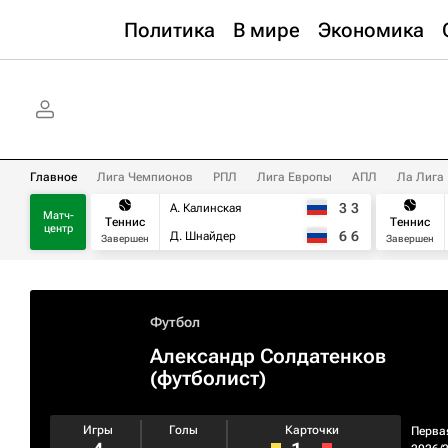
Политика
В мире
Экономика
Главное
Лига Чемпионов
РПЛ
Лига Европы
АПЛ
Ла Лига
3
3
А. Калинская
Матч-
Теннис
Теннис
центр
6
6
Д. Шнайдер
Завершен
Завершен
Футбол
Александр Солдатенков
(футболист)
Игры
Голы
Карточки
Перва