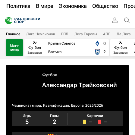
Политика
В мире
Экономика
Общество
Про
Главное
Лига Чемпионов
РПЛ
Лига Европы
АПЛ
Ла Лига
0
Крылья Советов
Матч-
Футбол
Футбол
центр
2
Балтика
Завершен
Завершен
Футбол
Александар Трайковский
Чемпионат мира. Квалификация. Европа
2025/2026
Игры
Голы
Карточки
5
2
–
–