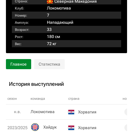
Северная Македония
Страна:
Локомотива
Клуб:
7
Номер:
Нападающий
Амплуа:
33
Возраст:
180 см
Рост:
72 кг
Вес:
Главное
Статистика
История выступлений
сезон
команда
страна
номе
н.в.
Локомотива
Хорватия
7
Хайдук
Хорватия
2023/2025
9