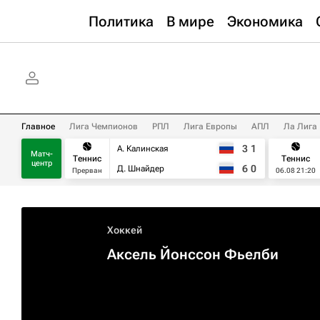
Политика
В мире
Экономика
Главное
Лига Чемпионов
РПЛ
Лига Европы
АПЛ
Ла Лига
3
1
А. Калинская
Матч-
Теннис
Теннис
центр
6
0
Д. Шнайдер
Прерван
06.08 21:20
Хоккей
Аксель Йонссон Фьелби