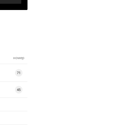
номер
71
45