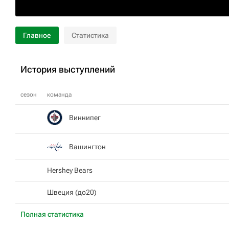
Главное
Статистика
История выступлений
сезон
команда
Виннипег
Вашингтон
Hershey Bears
Швеция (до20)
Полная статистика