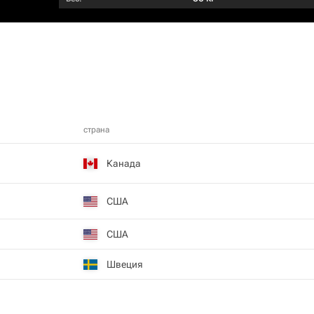
страна
Канада
США
США
Швеция