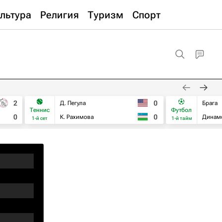
льтура
Религия
Туризм
Спорт
2
0
Д. Пегула
Брага
Теннис
Футбол
0
0
К. Рахимова
Динам
1-й сет
1-й тайм