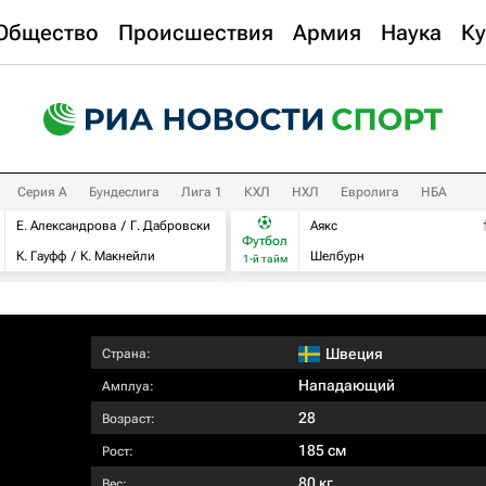
Общество
Происшествия
Армия
Наука
Ку
Серия А
Бундеслига
Лига 1
КХЛ
НХЛ
Евролига
НБА
Е. Александрова
Г. Дабровски
Аякс
Футбол
К. Гауфф
К. Макнейли
Шелбурн
1-й тайм
Швеция
Страна:
Нападающий
Амплуа:
28
Возраст:
185 см
Рост:
80 кг
Вес: