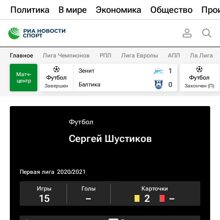
Политика
В мире
Экономика
Общество
Про
Главное
Лига Чемпионов
РПЛ
Лига Европы
АПЛ
Ла Лига
1
Зенит
Матч-
Футбол
Футбол
центр
0
Балтика
Завершен
Закончен (П)
Футбол
Сергей Шустиков
Первая лига
2020/2021
Игры
Голы
Карточки
15
–
2
–