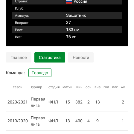
Россия
Страна:
Клуб:
Защитник
Амплуа:
37
Возраст:
183 см
Рост:
76 кг
Вес:
Главное
Статистика
Новости
Команда:
Торпедо
сезон
турнир
стадия
матчи
мин
осн
внз
гол
пас
жк
кк
Первая
2020/2021
ФНЛ
15
382
2
13
2
лига
Первая
2019/2020
ФНЛ
13
400
4
9
1
лига