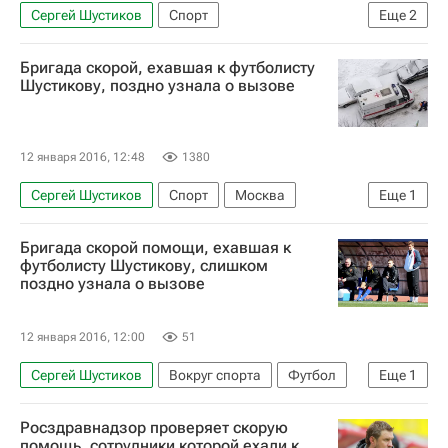
Сергей Шустиков
Спорт
Еще
2
Федеральная служба по надзору в сфере здравоохранения (Росздравнадзор)
Бригада скорой, ехавшая к футболисту
Россия
Шустикову, поздно узнала о вызове
12 января 2016, 12:48
1380
Сергей Шустиков
Спорт
Москва
Еще
1
Департамент здравоохранения г. Москвы
Бригада скорой помощи, ехавшая к
футболисту Шустикову, слишком
поздно узнала о вызове
12 января 2016, 12:00
51
Сергей Шустиков
Вокруг спорта
Футбол
Еще
1
Спорт
Росздравнадзор проверяет скорую
помощь, сотрудники которой ехали к