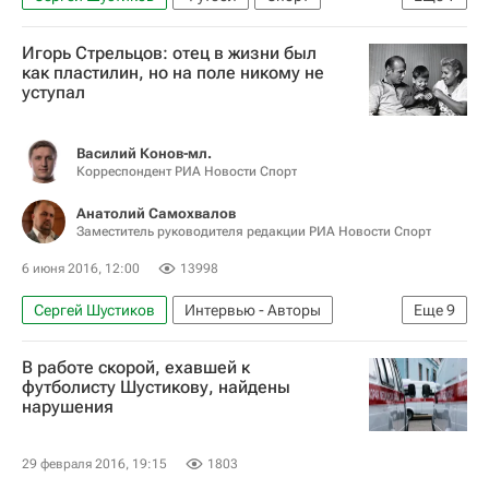
ПФК ЦСКА
Игорь Стрельцов: отец в жизни был
как пластилин, но на поле никому не
уступал
Василий Конов-мл.
Корреспондент РИА Новости Спорт
Анатолий Самохвалов
Заместитель руководителя редакции РИА Новости Спорт
6 июня 2016, 12:00
13998
Сергей Шустиков
Интервью - Авторы
Еще
9
Аналитика
Футбол
Спорт
В работе скорой, ехавшей к
Никита Симонян
Анзор Кавазашвили
футболисту Шустикову, найдены
нарушения
Спартак Москва
Динамо Москва
Торпедо (Москва)
ПФК ЦСКА
29 февраля 2016, 19:15
1803