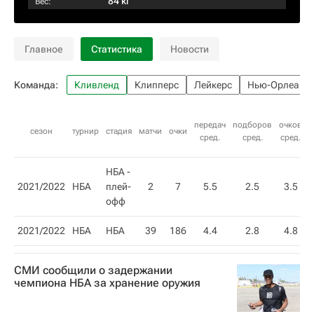
84 кг
Вес:
Главное
Статистика
Новости
Команда:
Кливленд
Клипперс
Лейкерс
Нью-Орлеан
передач
подборов
очков
п
сезон
турнир
стадия
матчи
очки
сред.
сред.
сред.
НБА -
2021/2022
НБА
плей-
2
7
5.5
2.5
3.5
офф
2021/2022
НБА
НБА
39
186
4.4
2.8
4.8
СМИ сообщили о задержании
чемпиона НБА за хранение оружия