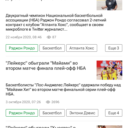
Двукратный чемпион Национальной баскетбольной
ассоциации (НБА) Рэджон Рондо согласовал 2-летний
контракт с клубом "Атланта Хокс", сообщает в своем
микроблоге в Twitter журналист...
22 ноября 2020, 08:46
87
Рэджон Рондо
Баскетбол
Атланта Хокс
Еще
3
Бостон Селтикс
Лос-Анджелес Лейкерс
"Лейкерс" обыграли "Майами" во
Крис Данн
втором матче финала плей-офф НБА
Баскетболисты "Лос-Анджелес Лейкерс" одержали победу над
"Майами Хит" во втором матче финальной серии плей-офф
НБА.
3 октября 2020, 07:26
2696
Рэджон Рондо
Баскетбол
Энтони Дэвис
Еще
4
НБА
Майами Хит
Лос-Анджелес Лейкерс
"Лейкерс" обыграли "Хьюстон" в