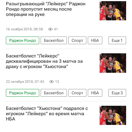
Разыгрывающий "Лейкерс" Рэджон
Рондо пропустит месяц после
операции на руке
16 ноября 2018, 08:58
41
Рэджон Рондо
Баскетбол
Спорт
НБА
Еще
1
Лос-Анджелес Лейкерс
Баскетболист "Лейкерс"
дисквалифицирован на 3 матча за
драку с игроком "Хьюстона"
22 октября 2018, 07:43
12
Рэджон Рондо
Баскетбол
Спорт
НБА
Еще
3
Хьюстон Рокетс
Лос-Анджелес Лейкерс
Баскетболист "Хьюстона" подрался с
Крис Пол
игроком "Лейкерс" во время матча
НБА