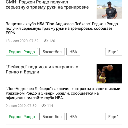
СМИ: Рэджон Рондо получил
серьезную травму руки на тренировке
Защитник клуба НБА "Лос-Анджелес Лейкерс" Рэджон Рондо
получил серьезную травму руки на тренировке, сообщает
ESPN.
13 июля 2020, 07:52
120
Рэджон Рондо
Баскетбол
НБА
Еще
1
Лос-Анджелес Лейкерс
"Лейкерс" подписали контракты с
Рондо и Брэдли
"Лос-Анджелес Лейкерс" заключил контракты с защитниками
Рэджоном Рондо и Эйвери Брэдли, сообщается на
официальном сайте клуба НБА.
9 июля 2019, 07:39
114
Рэджон Рондо
Баскетбол
НБА
Еще
1
Лос-Анджелес Лейкерс