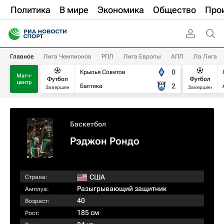
Политика
В мире
Экономика
Общество
Про
Главное
Лига Чемпионов
РПЛ
Лига Европы
АПЛ
Ла Лига
0
Крылья Советов
Матч-
Футбол
Футбол
центр
2
Балтика
Завершен
Завершен
Баскетбол
Рэджон Рондо
США
Страна:
Разыгрывающий защитник
Амплуа:
40
Возраст:
185 см
Рост: