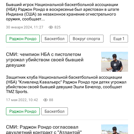
Бывший игрок Национальной баскетбольной ассоциации
(НБА) Рэджон Рондо в воскресенье был арестован в штате
Индиана (США) за незаконное хранение огнестрельного
оружия, сообщает...
30 января 2024, 11:27
825
Рэджон Рондо
Баскетбол
Вокруг спорта
Еще
1
НБА
СМИ: чемпион НБА с пистолетом
угрожал убийством своей бывшей
девушке
Защитник клуба Национальной баскетбольной ассоциации
(НБА) "Кливленд Кавальерс" Рэджон Рондо при детях угрожал
убийством своей бывшей девушке Эшли Бэчелор, сообщает
TMZ Sports.
17 мая 2022, 10:42
88
Рэджон Рондо
Баскетбол
СМИ: Рэджон Рондо согласовал
двухлетний контракт с "Атлантой"