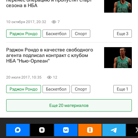
Тимофей Мозгов
сезона в НБА
Филадельфия Севенти Сиксерс
Милуоки Бакс
Денвер Наггетс
Кливленд Кавальерс
10 октября 2017, 20:32
7
Детройт Пистонс
Сакраменто Кингз
Рэджон Рондо
Баскетбол
Спорт
Еще
3
Лос-Анджелес Лейкерс
Тайрик Эванс
травмы
НБА
Нью-Орлеан Пеликанс
Демаркус Казинс
Марк Газоль
Кевин Лав
Рэджон Рондо в качестве свободного
Леброн Джеймс
агента подписал контракт с клубом
НБА "Нью-Орлеан"
20 июля 2017, 10:35
12
Рэджон Рондо
Баскетбол
Спорт
Еще
1
Нью-Орлеан Пеликанс
Еще 20 материалов