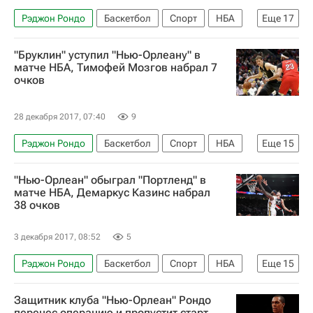
Рэджон Рондо
Баскетбол
Спорт
НБА
Еще
17
Сан-Антонио Спёрс
Хьюстон Рокетс
"Бруклин" уступил "Нью-Орлеану" в
Портленд Трэйл Блэйзерс
матче НБА, Тимофей Мозгов набрал 7
очков
Нью-Орлеан Пеликанс
Милуоки Бакс
Бруклин Нетс
Нью-Йорк Никс
28 декабря 2017, 07:40
9
Оклахома-Сити Тандер
Рэджон Рондо
Баскетбол
Спорт
НБА
Еще
15
Голден Стэйт Уорриорз
Чикаго Буллз
Индиана Пэйсерс
Нью-Орлеан Пеликанс
Расселл Уэстбрук
Энтони Дэвис
"Нью-Орлеан" обыграл "Портленд" в
Миннесота Тимбервулвс
Бруклин Нетс
матче НБА, Демаркус Казинс набрал
Джеймс Харден
Пол Джордж
38 очков
Нью-Йорк Никс
Атланта Хокс
Кармело Энтони
Тимофей Мозгов
Шарлотт Хорнетс
Бостон Селтикс
Кевин Дюрэнт
3 декабря 2017, 08:52
5
Денвер Наггетс
Даллас Мэверикс
Рэджон Рондо
Баскетбол
Спорт
НБА
Еще
15
Чикаго Буллз
Вашингтон Кэпиталз
Портленд Трэйл Блэйзерс
Мемфис Гризлис
Демаркус Казинс
Энтони Дэвис
Защитник клуба "Нью-Орлеан" Рондо
Нью-Орлеан Пеликанс
перенес операцию и пропустит старт