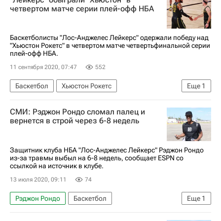
Бэм Адебайо
четвертом матче серии плей-офф НБА
Баскетболисты "Лос-Анджелес Лейкерс" одержали победу над
"Хьюстон Рокетс" в четвертом матче четвертьфинальной серии
плей-офф НБА.
11 сентября 2020, 07:47
552
Баскетбол
Хьюстон Рокетс
Еще
1
Лос-Анджелес Лейкерс
СМИ: Рэджон Рондо сломал палец и
вернется в строй через 6-8 недель
Защитник клуба НБА "Лос-Анджелес Лейкерс" Рэджон Рондо
из-за травмы выбыл на 6-8 недель, сообщает ESPN со
ссылкой на источник в клубе.
13 июля 2020, 09:11
74
Рэджон Рондо
Баскетбол
Еще
1
Лос-Анджелес Лейкерс