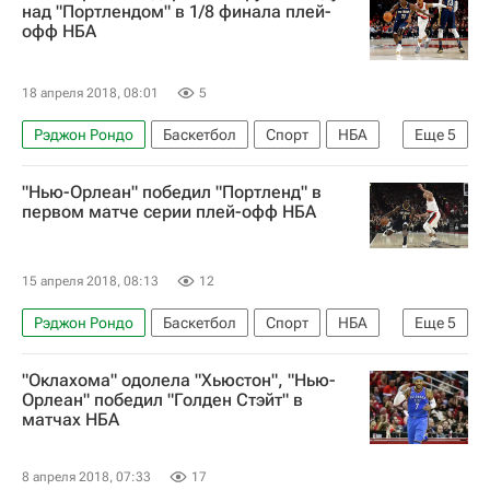
Голден Стэйт Уорриорз
Дрэймонд Грин
над "Портлендом" в 1/8 финала плей-
офф НБА
Стефен Карри
Энтони Дэвис
Кевин Дюрэнт
18 апреля 2018, 08:01
5
Рэджон Рондо
Баскетбол
Спорт
НБА
Еще
5
Портленд Трэйл Блэйзерс
"Нью-Орлеан" победил "Портленд" в
Нью-Орлеан Пеликанс
Си Джей Макколлум
первом матче серии плей-офф НБА
Энтони Дэвис
Джру Холидэй
15 апреля 2018, 08:13
12
Рэджон Рондо
Баскетбол
Спорт
НБА
Еще
5
Портленд Трэйл Блэйзерс
"Оклахома" одолела "Хьюстон", "Нью-
Нью-Орлеан Пеликанс
Си Джей Макколлум
Орлеан" победил "Голден Стэйт" в
матчах НБА
Никола Миротич
Энтони Дэвис
8 апреля 2018, 07:33
17