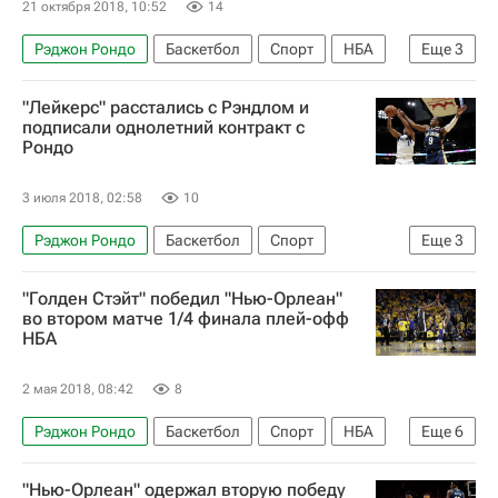
21 октября 2018, 10:52
14
Рэджон Рондо
Баскетбол
Спорт
НБА
Еще
3
Хьюстон Рокетс
Лос-Анджелес Лейкерс
"Лейкерс" расстались с Рэндлом и
Крис Пол
подписали однолетний контракт с
Рондо
3 июля 2018, 02:58
10
Рэджон Рондо
Баскетбол
Спорт
Еще
3
Нью-Орлеан Пеликанс
"Голден Стэйт" победил "Нью-Орлеан"
Лос-Анджелес Лейкерс
Джулиус Рэндл
во втором матче 1/4 финала плей-офф
НБА
2 мая 2018, 08:42
8
Рэджон Рондо
Баскетбол
Спорт
НБА
Еще
6
Нью-Орлеан Пеликанс
"Нью-Орлеан" одержал вторую победу